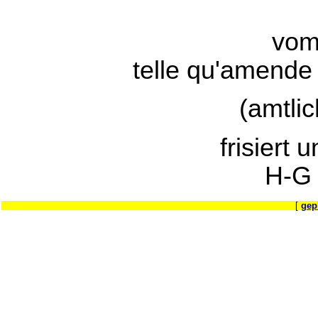
vom
telle qu'amende 
(amtli
frisiert 
H-G
[
gep