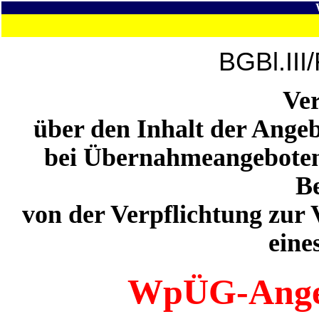
BGBl.III
Ve
über den Inhalt der Angeb
bei Übernahmeangeboten 
B
von der Verpflichtung zur
eine
WpÜG-Ange