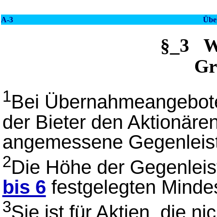
A-3
Übe
§_3 
Gr
1
Bei Übernahmeangebote
der Bieter den Aktionären
angemessene Gegenleist
2
Die Höhe der Gegenleis
bis 6
festgelegten Mindes
3
Sie ist für Aktien, die n