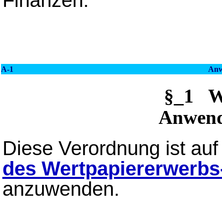
A-1
Anw
§_1 
Anwend
Diese Verordnung ist a
des Wertpapiererwerb
anzuwenden.