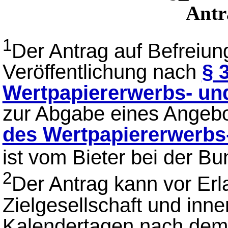
Antr
1
Der Antrag auf Befreiung
Veröffentlichung nach
§ 
Wertpapiererwerbs- u
zur Abgabe eines Angeb
des Wertpapiererwerb
ist vom Bieter bei der B
2
Der Antrag kann vor Erl
Zielgesellschaft und inn
Kalendertagen nach dem Z