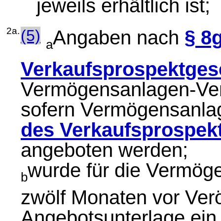
jeweils erhältlich ist;
2a.
(5)
Angaben nach
§ 8
a
Verkaufsprospektges
Vermögensanlagen-Ver
sofern Vermögensanla
des Verkaufsprospek
angeboten werden;
wurde für die Vermög
b
zwölf Monaten vor Verö
Angebotsunterlage ein 