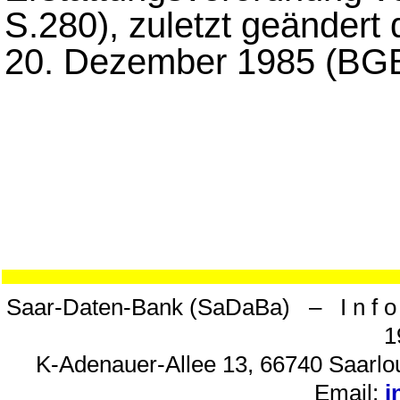
S.280), zuletzt geändert
20. Dezember 1985 (BGBl
Saar-Daten-Bank (SaDaBa) – I n f o 
1
K-Adenauer-Allee 13, 66740 Saarlou
Email:
i