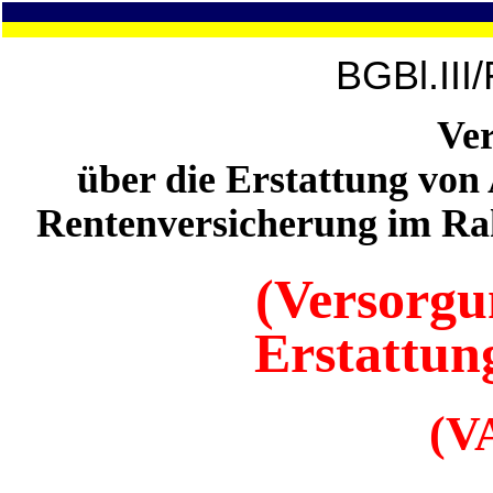
BGBl.III
Ve
über die Erstattung vo
Rentenversicherung im Ra
(Versorgu
Erstattun
(V