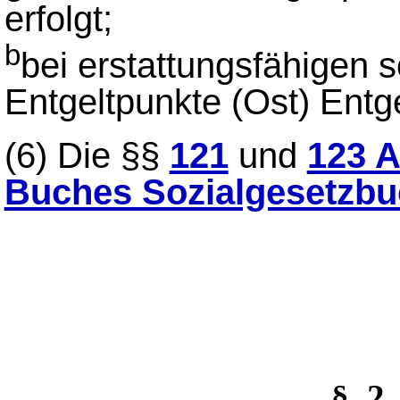
erfolgt;
b
bei erstattungsfähigen 
Entgeltpunkte (Ost) Entge
(6)
Die §§
121
und
123 A
Buches Sozialgesetzb
§_2