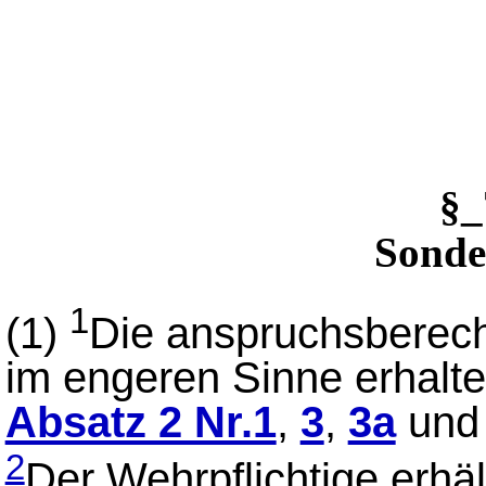
§
Sonde
1
(1)
Die anspruchsberech
im engeren Sinne erhalt
Absatz 2 Nr.1
,
3
,
3a
un
2
Der Wehrpflichtige erhä