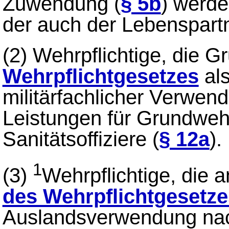
Zuwendung (
§ 5b
) werde
der auch der Lebenspartn
(2)
Wehrpflichtige, die 
Wehrpflichtgesetzes
als
militärfachlicher Verwend
Leistungen für Grundwehr
Sanitätsoffiziere (
§ 12a
).
1
(3)
Wehrpflichtige, die
des Wehrpflichtgesetze
Auslandsverwendung n