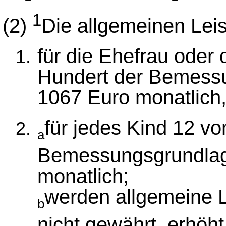
1
(2)
Die allgemeinen Lei
für die Ehefrau oder
Hundert der Bemess
1067 Euro monatlich
für jedes Kind 12 v
a
Bemessungsgrundlag
monatlich;
werden allgemeine 
b
nicht gewährt, erhöht