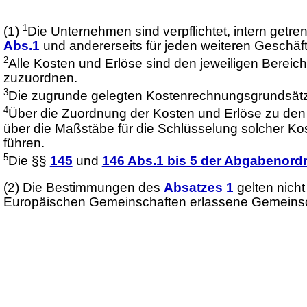
1
(1)
Die Unternehmen sind verpflichtet, intern getr
Abs.1
und andererseits für jeden weiteren Geschäft
2
Alle Kosten und Erlöse sind den jeweiligen Berei
zuzuordnen.
3
Die zugrunde gelegten Kostenrechnungsgrundsätz
4
Über die Zuordnung der Kosten und Erlöse zu den
über die Maßstäbe für die Schlüsselung solcher Ko
führen.
5
Die §§
145
und
146 Abs.1 bis 5 der Abgabenor
(2)
Die Bestimmungen des
Absatzes 1
gelten nich
Europäischen Gemeinschaften erlassene Gemeinsc