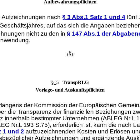
Aufbewahrungspflichten
n Aufzeichnungen nach
§ 3 Abs.1 Satz 1 und 4
fünf 
Geschäftsjahres, auf das sich die Angaben beziehen
hnungen nicht zu den in
§ 147 Abs.1 der Abgabe
Anwendung.
§
§
§
§_5 TranspRLG
Vorlage- und Auskunftspflichten
langens der Kommission der Europäischen Gemeinsch
 die Transparenz der finanziellen Beziehungen zwi
 innerhalb bestimmter Unternehmen (ABl.EG Nr.L 195 
G Nr.L 193 S.75), erforderlich ist, kann die nach 
z 1 und 2
aufzuzeichnenden Kosten und Erlösen un
bezüglicher Aufzeichnungen und ergänzende Auskün