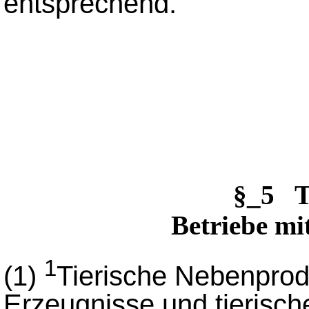
entsprechend.
§_5 T
Betriebe mi
1
(1)
Tierische Nebenprodu
Erzeugnisse und tierisc