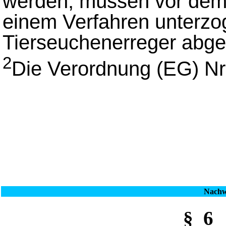
werden, müssen vor dem 
einem Verfahren unterzo
Tierseuchenerreger abge
2
Die Verordnung (EG) Nr.
Nachw
§_6 