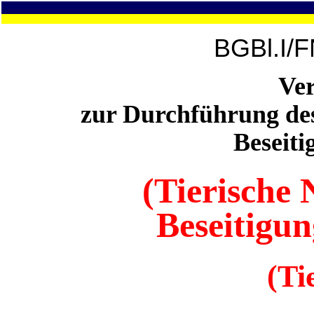
BGBl.I/F
Ve
zur Durchführung de
Beseiti
(Tierische
Beseitigu
(Ti