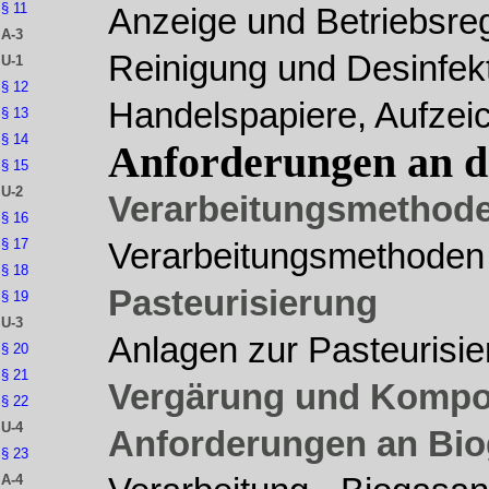
§ 11
Anzeige und Betriebsreg
A-3
Reinigung und Desinfek
U-1
§ 12
Handelspapiere, Aufzei
§ 13
§ 14
Anforderungen an d
§ 15
U-2
Verarbeitungsmethod
§ 16
§ 17
Verarbeitungsmethoden
§ 18
Pasteurisierung
§ 19
U-3
Anlagen zur Pasteurisi
§ 20
§ 21
Vergärung und Kompo
§ 22
U-4
Anforderungen an Bi
§ 23
A-4