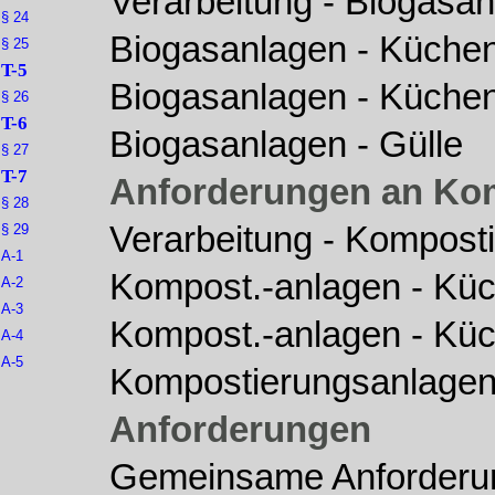
Verarbeitung - Biogasa
§ 24
Biogasanlagen - Küchen
§ 25
T-5
Biogasanlagen - Küchen
§ 26
T-6
Biogasanlagen - Gülle
§ 27
T-7
Anforderungen an Ko
§ 28
Verarbeitung - Kompost
§ 29
A-1
Kompost.-anlagen - Küc
A-2
A-3
Kompost.-anlagen - Küc
A-4
A-5
Kompostierungsanlagen 
Anforderungen
Gemeinsame Anforderu