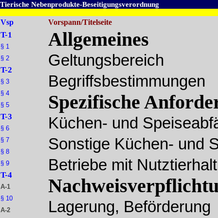
Tierische Nebenprodukte-Beseitigungsverordnung
Vsp
Vorspann/Titelseite
Allgemeines
T-1
§ 1
Geltungsbereich
§ 2
T-2
Begriffsbestimmungen
§ 3
§ 4
Spezifische Anford
§ 5
T-3
Küchen- und Speiseabfä
§ 6
Sonstige Küchen- und S
§ 7
§ 8
Betriebe mit Nutztierhal
§ 9
T-4
Nachweisverpflicht
A-1
§ 10
Lagerung, Beförderung
A-2