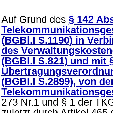
Auf Grund des
§ 142 Abs
Telekommunikationsges
(BGBl.I S.1190) in Ver
des Verwaltungskosten
(BGBl.I S.821) und mit 
Übertragungsverordnu
(BGBl.I S.2899), von d
Telekommunikationsge
273 Nr.1 und § 1 der T
zuletzt durch Artikel 46