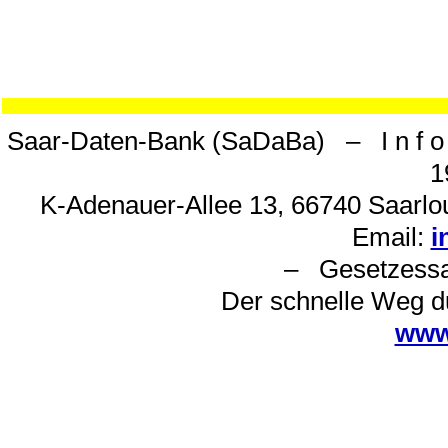
Saar-Daten-Bank (SaDaBa) – I n f o 
1
K-Adenauer-Allee 13, 66740 Saarlou
Email:
i
– Gesetzes
Der schnelle Weg d
www