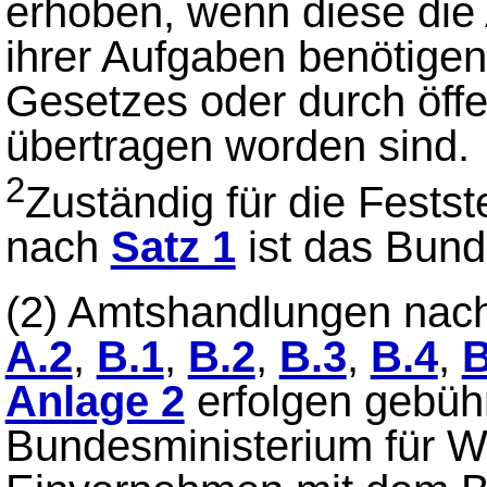
erhoben, wenn diese die
ihrer Aufgaben benötigen
Gesetzes oder durch öffe
übertragen worden sind.
2
Zuständig für die Festst
nach
Satz 1
ist das Bund
(2)
Amtshandlungen nac
A.2
,
B.1
,
B.2
,
B.3
,
B.4
,
B
Anlage 2
erfolgen gebühr
Bundesministerium für Wi