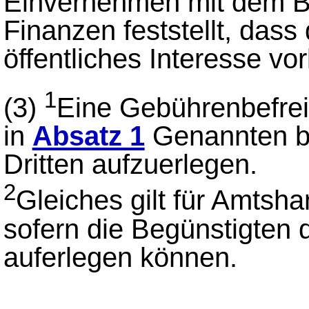
Einvernehmen mit dem B
Finanzen feststellt, dass
öffentliches Interesse vorl
1
(3)
Eine Gebührenbefreiun
in
Absatz 1
Genannten be
Dritten aufzuerlegen.
2
Gleiches gilt für Amts
sofern die Begünstigten 
auferlegen können.