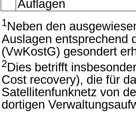
Auflagen
1
Neben den ausgewiese
Auslagen entsprechend 
(VwKostG) gesondert er
2
Dies betrifft insbesond
Cost recovery), die für d
Satellitenfunknetz von d
dortigen Verwaltungsau