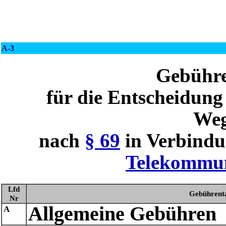
A-3
Gebühre
für die Entscheidung
Weg
nach
§ 69
in Verbind
Telekommun
Lfd
Gebührent
Nr
Allgemeine Gebühren
A