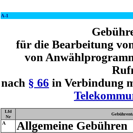
A-1
Gebühre
für die Bearbeitung vo
von Anwählprogramm
Ruf
nach
§ 66
in Verbindung 
Telekommun
Lfd
Gebührent
Nr
Allgemeine Gebühren
A