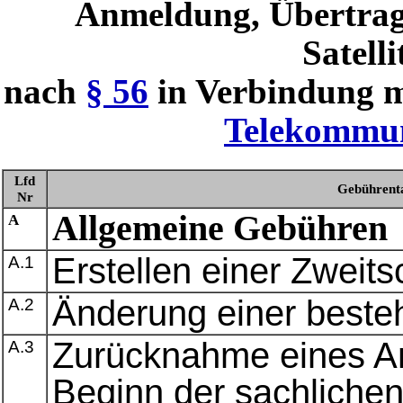
Anmeldung, Übertrag
Satell
nach
§ 56
in Verbindung 
Telekommun
Lfd
Gebührent
Nr
Allgemeine Gebühren
A
Erstellen einer Zweits
A.1
Änderung einer best
A.2
Zurücknahme eines A
A.3
Beginn der sachlichen