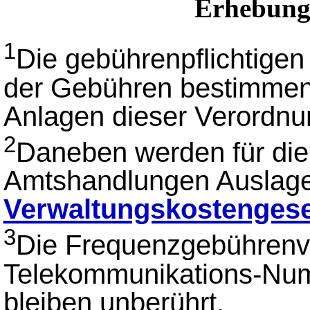
Erhebung
1
Die gebührenpflichtige
der Gebühren bestimmen 
Anlagen dieser Verordnu
2
Daneben werden für die
Amtshandlungen Auslag
Verwaltungskostenges
3
Die Frequenzgebührenv
Telekommunikations-Nu
bleiben unberührt.