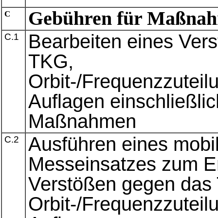
Gebühren für Maßnah
C
Bearbeiten eines Ver
C.1
TKG,
Orbit-/Frequenzzutei
Auflagen einschließli
Maßnahmen
Ausführen eines mobil
C.2
Messeinsatzes zum Er
Verstößen gegen das
Orbit-/Frequenzzutei