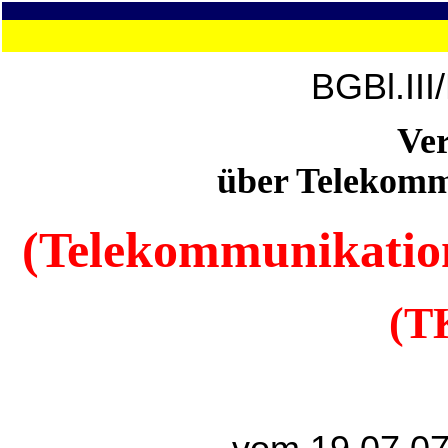
BGBl.III
Ve
über Telekomm
(Telekommunikatio
(T