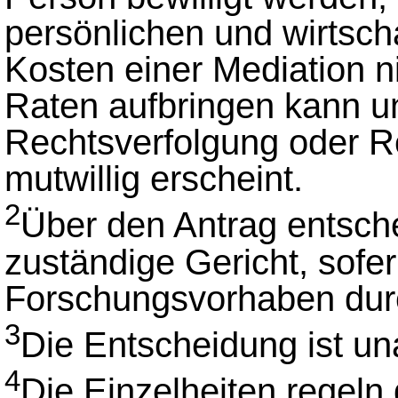
persönlichen und wirtscha
Kosten einer Mediation ni
Raten aufbringen kann un
Rechtsverfolgung oder Re
mutwillig erscheint.
2
Über den Antrag entsche
zuständige Gericht, sofe
Forschungsvorhaben durc
3
Die Entscheidung ist un
4
Die Einzelheiten regeln