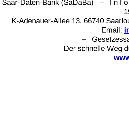
Saar-Daten-Bank (SaDaBa) – I n f o 
1
K-Adenauer-Allee 13, 66740 Saarlou
Email:
i
– Gesetzes
Der schnelle Weg d
www