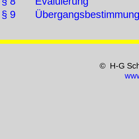
§ 8 Evaluierung
§ 9 Übergangsbestimmun
© H-G Sc
www