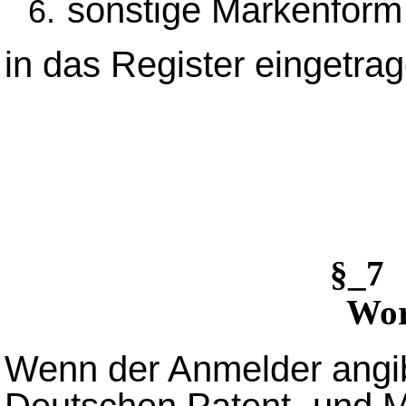
sonstige Markenform 
in das Register eingetrag
§_7
Wor
Wenn der Anmelder angib
Deutschen Patent- und 