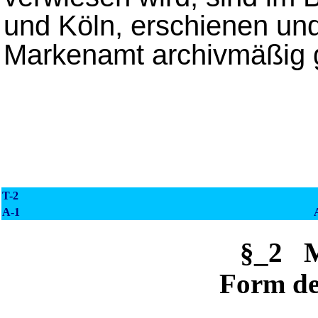
und Köln, erschienen un
Markenamt archivmäßig g
T-2
A-1
§_2 
Form d