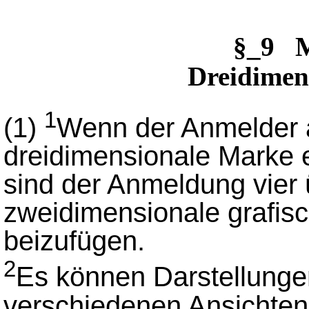
§_9 
Dreidimen
1
(1)
Wenn der Anmelder a
dreidimensionale Marke e
sind der Anmeldung vier
zweidimensionale grafis
beizufügen.
2
Es können Darstellunge
verschiedenen Ansichten