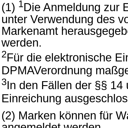
1
(1)
Die Anmeldung zur E
unter Verwendung des v
Markenamt herausgegebe
werden.
2
Für die elektronische Ei
DPMAVerordnung maßg
3
In den Fällen der §§ 14 
Einreichung ausgeschlo
(2) Marken können für Wa
angemeldet werden.