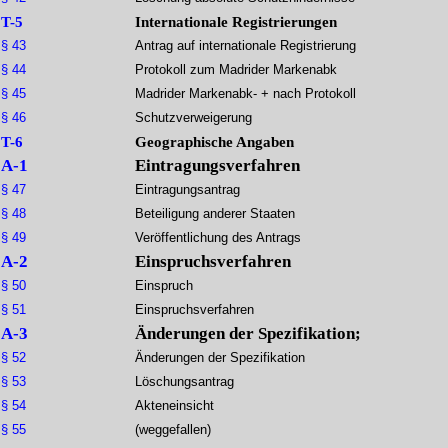
T-5
Internationale Registrierungen
§ 43
Antrag auf internationale Registrierung
§ 44
Protokoll zum Madrider Markenabk
§ 45
Madrider Markenabk- + nach Protokoll
§ 46
Schutzverweigerung
T-6
Geographische Angaben
A-1
Eintragungsverfahren
§ 47
Eintragungsantrag
§ 48
Beteiligung anderer Staaten
§ 49
Veröffentlichung des Antrags
A-2
Einspruchsverfahren
§ 50
Einspruch
§ 51
Einspruchsverfahren
A-3
Änderungen der Spezifikation;
§ 52
Änderungen der Spezifikation
§ 53
Löschungsantrag
§ 54
Akteneinsicht
§ 55
(weggefallen)