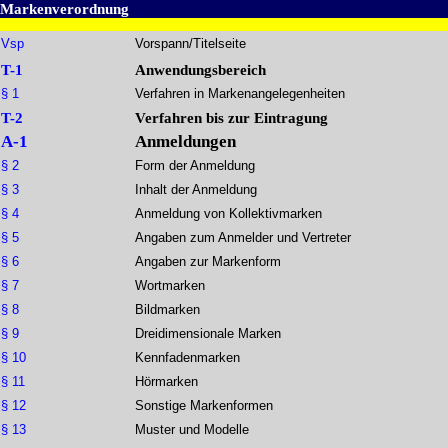
Markenverordnung
Vsp
Vorspann/Titelseite
T-1
Anwendungsbereich
§ 1
Verfahren in Markenangelegenheiten
T-2
Verfahren bis zur Eintragung
A-1
Anmeldungen
§ 2
Form der Anmeldung
§ 3
Inhalt der Anmeldung
§ 4
Anmeldung von Kollektivmarken
§ 5
Angaben zum Anmelder und Vertreter
§ 6
Angaben zur Markenform
§ 7
Wortmarken
§ 8
Bildmarken
§ 9
Dreidimensionale Marken
§ 10
Kennfadenmarken
§ 11
Hörmarken
§ 12
Sonstige Markenformen
§ 13
Muster und Modelle