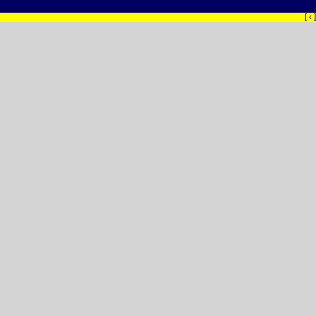
[
‹
]