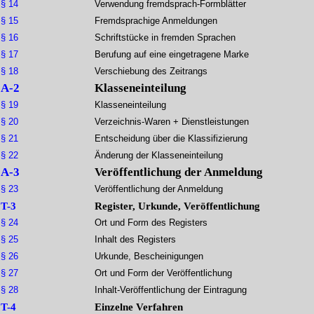
§ 14
Verwendung fremdsprach-Formblätter
§ 15
Fremdsprachige Anmeldungen
§ 16
Schriftstücke in fremden Sprachen
§ 17
Berufung auf eine eingetragene Marke
§ 18
Verschiebung des Zeitrangs
A-2
Klasseneinteilung
§ 19
Klasseneinteilung
§ 20
Verzeichnis-Waren + Dienstleistungen
§ 21
Entscheidung über die Klassifizierung
§ 22
Änderung der Klasseneinteilung
A-3
Veröffentlichung der Anmeldung
§ 23
Veröffentlichung der Anmeldung
T-3
Register, Urkunde, Veröffentlichung
§ 24
Ort und Form des Registers
§ 25
Inhalt des Registers
§ 26
Urkunde, Bescheinigungen
§ 27
Ort und Form der Veröffentlichung
§ 28
Inhalt-Veröffentlichung der Eintragung
T-4
Einzelne Verfahren