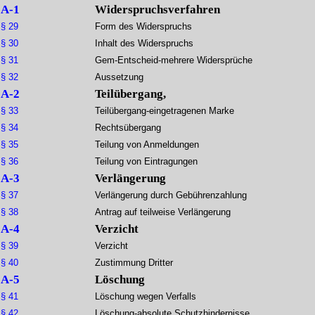
A-1
Widerspruchsverfahren
§ 29
Form des Widerspruchs
§ 30
Inhalt des Widerspruchs
§ 31
Gem-Entscheid-mehrere Widersprüche
§ 32
Aussetzung
A-2
Teilübergang,
§ 33
Teilübergang-eingetragenen Marke
§ 34
Rechtsübergang
§ 35
Teilung von Anmeldungen
§ 36
Teilung von Eintragungen
A-3
Verlängerung
§ 37
Verlängerung durch Gebührenzahlung
§ 38
Antrag auf teilweise Verlängerung
A-4
Verzicht
§ 39
Verzicht
§ 40
Zustimmung Dritter
A-5
Löschung
§ 41
Löschung wegen Verfalls
§ 42
Löschung-absolute Schutzhindernisse