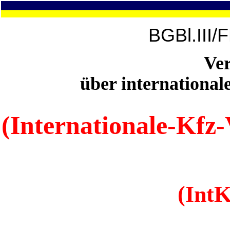
BGBl.III/
Ve
über internationa
(Internationale-Kfz
(Int