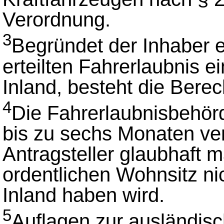
Verordnung.
3
Begründet der Inhaber e
erteilten Fahrerlaubnis e
Inland, besteht die Bere
4
Die Fahrerlaubnisbehörd
bis zu sechs Monaten ve
Antragsteller glaubhaft m
ordentlichen Wohnsitz ni
Inland haben wird.
5
Auflagen zur ausländisc