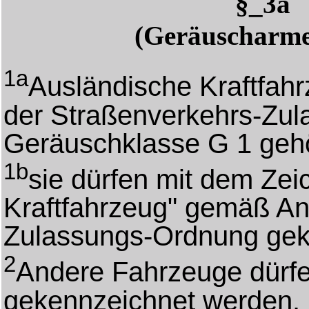
§_3a 
(Geräuscharme
1a
Ausländische Kraftfah
der Straßenverkehrs-Zu
Geräuschklasse G 1 gehö
1b
sie dürfen mit dem Ze
Kraftfahrzeug" gemäß An
Zulassungs-Ordnung gek
2
Andere Fahrzeuge dürfe
gekennzeichnet werden.