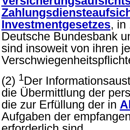
Versicherungsaufsicht
Zahlungsdiensteaufsic
Investmentgesetzes
, i
Deutsche Bundesbank u
sind insoweit von ihren j
Verschwiegenheitspflichte
1
(2)
Der Informationsau
die Übermittlung der pe
die zur Erfüllung der in
A
Aufgaben der empfangen
erforderlich sind.