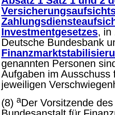
Absatz 1 Satz 1 und 2 
Versicherungsaufsicht
Zahlungsdiensteaufsic
Investmentgesetzes
, i
Deutsche Bundesbank u
Finanzmarktstabilisie
genannten Personen sin
Aufgaben im Ausschuss fü
jeweiligen Verschwiegenhe
a
(8)
Der Vorsitzende des
Bundesanstalt für Finanz