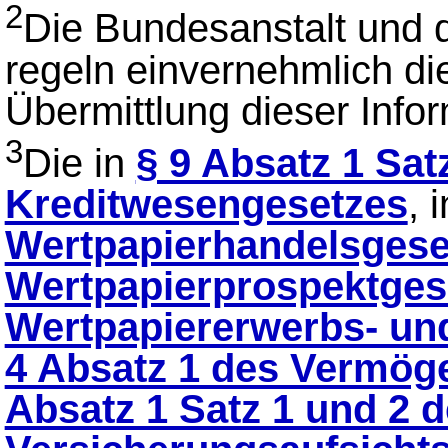
2
Die Bundesanstalt und
regeln einvernehmlich di
Übermittlung dieser Info
3
Die in
§ 9 Absatz 1 Sat
Kreditwesengesetzes
, 
Wertpapierhandelsgese
Wertpapierprospektges
Wertpapiererwerbs- u
4 Absatz 1 des Vermög
Absatz 1 Satz 1 und 2 