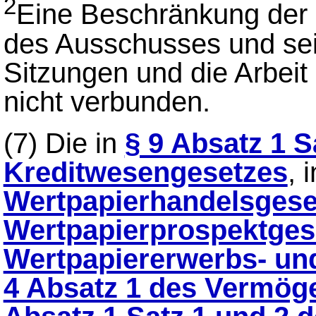
2
Eine Beschränkung der 
des Ausschusses und sein
Sitzungen und die Arbeit
nicht verbunden.
(7)
Die in
§ 9 Absatz 1 S
Kreditwesengesetzes
, 
Wertpapierhandelsgese
Wertpapierprospektges
Wertpapiererwerbs- u
4 Absatz 1 des Vermög