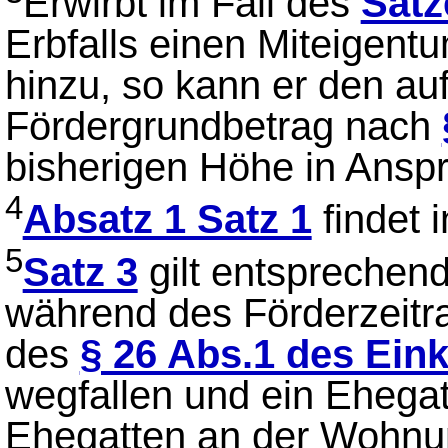
Erwirbt im Fall des
Satz
Erbfalls einen Miteigent
hinzu, so kann er den auf
Fördergrundbetrag nach
bisherigen Höhe in Ansp
4
Absatz 1 Satz 1
findet 
5
Satz 3
gilt entsprechend
während des Förderzeit
des
§ 26 Abs.1 des Ei
wegfallen und ein Ehegat
Ehegatten an der Wohnun