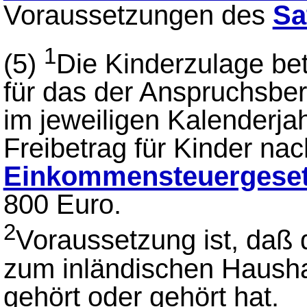
Voraussetzungen des
Sa
1
(5)
Die Kinderzulage betr
für das der Anspruchsber
im jeweiligen Kalenderja
Freibetrag für Kinder na
Einkommensteuergese
800 Euro.
2
Voraussetzung ist, daß 
zum inländischen Hausha
gehört oder gehört hat.