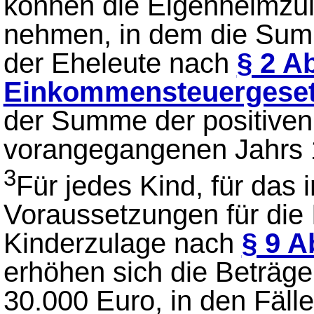
können die Eigenheimzul
nehmen, in dem die Summ
der Eheleute nach
§ 2 A
Einkommensteuergese
der Summe der positiven
vorangegangenen Jahrs 1
3
Für jedes Kind, für das 
Voraussetzungen für die
Kinderzulage nach
§ 9 A
erhöhen sich die Beträg
30.000 Euro, in den Fäll