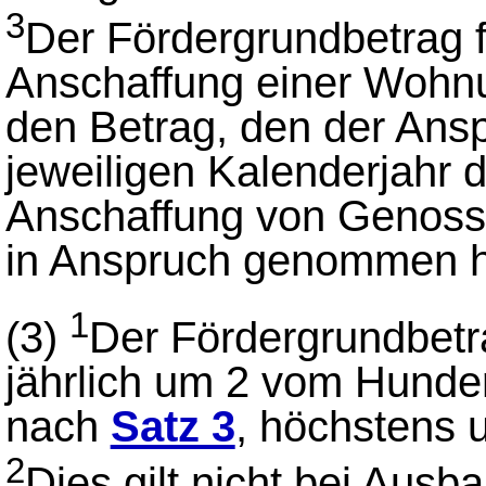
3
Der Fördergrundbetrag f
Anschaffung einer Wohnu
den Betrag, den der Ans
jeweiligen Kalenderjahr 
Anschaffung von Genoss
in Anspruch genommen h
1
(3)
Der Fördergrundbet
jährlich um 2 vom Hund
nach
Satz 3
, höchstens 
2
Dies gilt nicht bei Aus