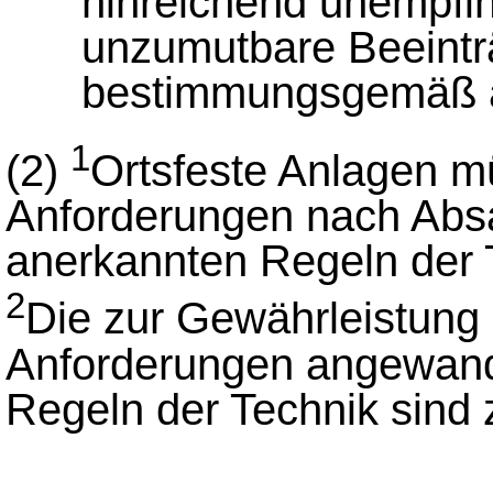
hinreichend unempfin
unzumutbare Beeintr
bestimmungsgemäß a
1
(2)
Ortsfeste Anlagen m
Anforderungen nach Absa
anerkannten Regeln der T
2
Die zur Gewährleistung
Anforderungen angewand
Regeln der Technik sind