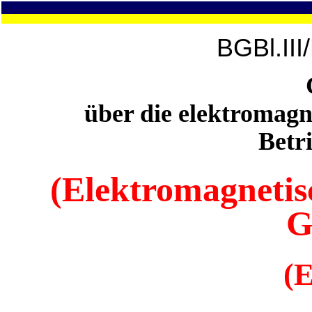
BGBl.III
über die elektromagn
Betr
(Elektromagnetisc
G
(