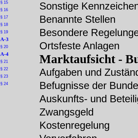
§ 15
Sonstige Kennzeiche
§ 16
Benannte Stellen
§ 17
§ 18
Besondere Regelung
§ 19
A-3
Ortsfeste Anlagen
§ 20
A-4
Marktaufsicht - B
§ 21
§ 22
Aufgaben und Zuständ
§ 23
Befugnisse der Bunde
§ 24
Auskunfts- und Beteili
Zwangsgeld
Kostenregelung