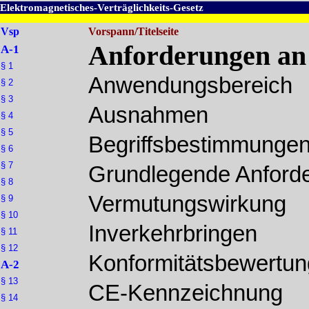
Elektromagnetisches-Verträglichkeits-Gesetz
Vsp
Vorspann/Titelseite
Anforderungen an 
A-1
§ 1
Anwendungsbereich
§ 2
§ 3
Ausnahmen
§ 4
§ 5
Begriffsbestimmunge
§ 6
§ 7
Grundlegende Anford
§ 8
Vermutungswirkung
§ 9
§ 10
Inverkehrbringen
§ 11
§ 12
Konformitätsbewertun
A-2
§ 13
CE-Kennzeichnung
§ 14