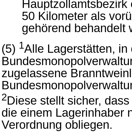
Hauptzollamtsbezirk 
50 Kilometer als vo
gehörend behandelt 
1
(5)
Alle Lagerstätten, i
Bundesmonopolverwaltung
zugelassene Branntweinl
Bundesmonopolverwaltu
2
Diese stellt sicher, dass
die einem Lagerinhaber 
Verordnung obliegen.