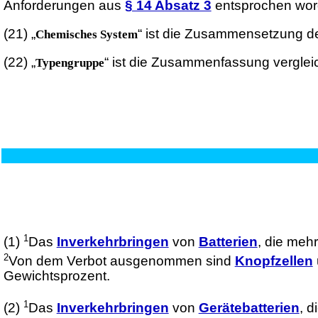
Anforderungen aus
§ 14 Absatz 3
entsprochen word
(21)
„
“ ist die Zusammensetzung de
Chemisches System
(22)
„
“ ist die Zusammenfassung vergle
Typengruppe
1
(1)
Das
Inverkehrbringen
von
Batterien
, die meh
2
Von dem Verbot ausgenommen sind
Knopfzellen
Gewichtsprozent.
1
(2)
Das
Inverkehrbringen
von
Gerätebatterien
, 