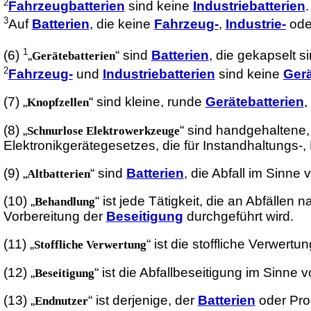
2
Fahrzeugbatterien
sind keine
Industriebatterien
.
3
Auf
Batterien
, die keine
Fahrzeug-
,
Industrie-
od
1
(6)
„
“ sind
Batterien
, die gekapselt 
Gerätebatterien
2
Fahrzeug-
und
Industriebatterien
sind keine
Gerä
(7)
„
“ sind kleine, runde
Gerätebatterien
,
Knopfzellen
(8)
„
“ sind handgehaltene,
Schnurlose Elektrowerkzeuge
Elektronikgerätegesetzes, die für Instandhaltungs-
(9)
„
“ sind
Batterien
, die Abfall im Sinne
Altbatterien
(10)
„
“ ist jede Tätigkeit, die an Abfälle
Behandlung
Vorbereitung der
Beseitigung
durchgeführt wird.
(11)
„
“ ist die stoffliche Verwert
Stoffliche Verwertung
(12)
„
“ ist die Abfallbeseitigung im Sinne 
Beseitigung
(13)
„
“ ist derjenige, der
Batterien
oder Pro
Endnutzer