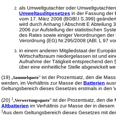
als Umweltgutachter oder Umweltgutachter
Umweltauditgesetzes
in der Fassung der 
vom 17. März 2008 (BGBl.I S.399) geändert 
wird durch Anhang I Abschnitt E Abteilun
2006 zur Aufstellung der statistischen Sy
des Rates sowie einiger Verordnungen der E
Verordnung (EG) Nr.295/2008 (ABl. L 97 vom
in einem anderen Mitgliedstaat der Europ
Wirtschaftsraum niedergelassen ist und eine
Aufnahme der Tätigkeit entsprechend den
über eine einheitliche Stelle abgewickelt w
(19)
„
“ ist der Prozentsatz, den die Mas
Sammelquote
werden, im Verhältnis zur Masse der
Batterien
ausm
Geltungsbereich dieses Gesetzes erstmals in den V
1
(20)
„
“ ist der Prozentsatz, den d
Verwertungsquote
Altbatterien
im Verhältnis zur Masse der in diese
2
Aus dem Geltungsbereich dieses Gesetzes mit dem