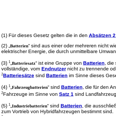
(1)
Für dieses Gesetz gelten die in den
Absätzen 2
(2)
„
“ sind aus einer oder mehreren nicht 
Batterien
elektrischer Energie, die durch unmittelbare Umw
1
(3)
„
“ ist eine Gruppe von
Batterien
, di
Batteriesatz
vollständige, vom
Endnutzer
nicht zu trennende ode
2
Batteriesätze
sind
Batterien
im Sinne dieses Ges
1
(4)
„
“ sind
Batterien
, die für den 
Fahrzeugbatterien
2
Fahrzeuge im Sinne von
Satz 1
sind Landfahrzeug
1
(5)
„
“ sind
Batterien
, die ausschlie
Industriebatterien
zum Vortrieb von Hybridfahrzeugen bestimmt sind.