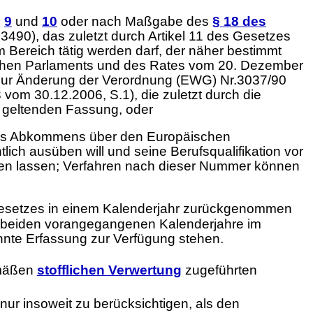
§
9
und
10
oder nach Maßgabe des
§ 18 des
90), das zuletzt durch Artikel 11 des Gesetzes
m Bereich tätig werden darf, der näher bestimmt
schen Parlaments und des Rates vom 20. Dezember
d zur Änderung der Verordnung (EWG) Nr.3037/90
vom 30.12.2006, S.1), die zuletzt durch die
s geltenden Fassung, oder
 des Abkommens über den Europäischen
lich ausüben will und seine Berufsqualifikation vor
en lassen; Verfahren nach dieser Nummer können
 Gesetzes in einem Kalenderjahr zurückgenommen
r beiden vorangegangenen Kalenderjahre im
nnte Erfassung zur Verfügung stehen.
emäßen
stofflichen Verwertung
zugeführten
nur insoweit zu berücksichtigen, als den