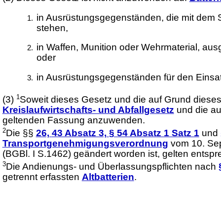
in Ausrüstungsgegenständen, die mit dem 
stehen,
in Waffen, Munition oder Wehrmaterial, aus
oder
in Ausrüstungsgegenständen für den Einsa
1
(3)
Soweit dieses Gesetz und die auf Grund diese
Kreislaufwirtschafts- und Abfallgesetz
und die au
geltenden Fassung anzuwenden.
2
Die §§
26,
43 Absatz 3,
§ 54 Absatz 1 Satz 1
und
Transportgenehmigungsverordnung
vom 10. Sept
(BGBl. I S.1462) geändert worden ist, gelten entsp
3
Die Andienungs- und Überlassungspflichten nach
getrennt erfassten
Altbatterien
.