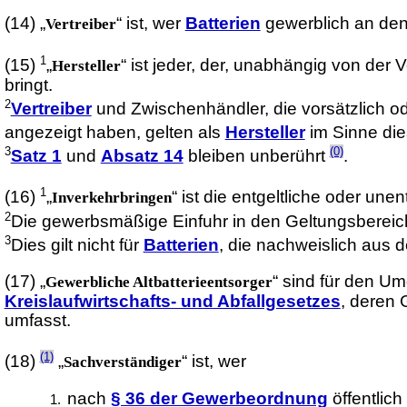
(14)
„
“ ist, wer
Batterien
gewerblich an de
Vertreiber
1
(15)
„
“ ist jeder, der, unabhängig von der
Hersteller
bringt.
2
Vertreiber
und Zwischenhändler, die vorsätzlich od
angezeigt haben, gelten als
Hersteller
im Sinne di
3
(0)
Satz 1
und
Absatz 14
bleiben unberührt
.
1
(16)
„
“ ist die entgeltliche oder un
Inverkehrbringen
2
Die gewerbsmäßige Einfuhr in den Geltungsbereich
3
Dies gilt nicht für
Batterien
, die nachweislich aus
(17)
„
“ sind für den U
Gewerbliche Altbatterieentsorger
Kreislaufwirtschafts- und Abfallgesetzes
, deren 
umfasst.
(1)
(18)
„
“ ist, wer
Sachverständiger
nach
§ 36 der Gewerbeordnung
öffentlich 