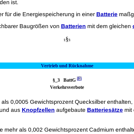
en ist.
r für die Energiespeicherung in einer
Batterie
maßge
ichbarer Baugrößen von
Batterien
mit dem gleichen
§
§
§
Vertrieb und Rücknahme
(F)
§_3 BattG
Verkehrsverbote
r als 0,0005 Gewichtsprozent Quecksilber enthalten, 
und aus
Knopfzellen
aufgebaute
Batteriesätze
mit 
die mehr als 0,002 Gewichtsprozent Cadmium enthalte