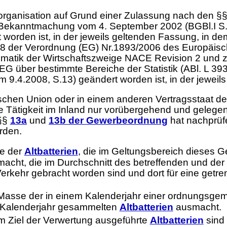
organisation auf Grund einer Zulassung nach den §
Bekanntmachung vom 4. September 2002 (BGBl.I S.34
worden ist, in der jeweils geltenden Fassung, in de
g 38 der Verordnung (EG) Nr.1893/2006 des Europäi
stematik der Wirtschaftszweige NACE Revision 2 un
G über bestimmte Bereiche der Statistik (ABl. L 393 
 9.4.2008, S.13) geändert worden ist, in der jeweil
äischen Union oder in einem anderen Vertragsstaat
 Tätigkeit im Inland nur vorübergehend und gelegent
 §§
13a
und
13b der Gewerbeordnung
hat nachprüf
erden.
se der
Altbatterien
, die im Geltungsbereich dieses
acht, die im Durchschnitt des betreffenden und de
erkehr gebracht worden sind und dort für eine getre
ie Masse der in einem Kalenderjahr einer ordnungsg
m Kalenderjahr gesammelten
Altbatterien
ausmacht.
 Ziel der Verwertung ausgeführte
Altbatterien
sind 