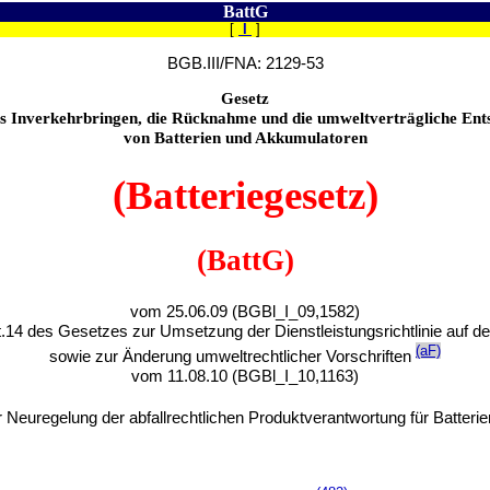
BattG
[
I
]
BGB.III/FNA: 2129-53
Gesetz
s Inverkehrbringen, die Rücknahme und die umweltverträgliche En
von Batterien und Akkumulatoren
(Batteriegesetz)
(BattG)
vom 25.06.09 (BGBl_I_09,1582)
rt.14 des Gesetzes zur Umsetzung der Dienstleistungsrichtlinie auf 
(aF)
sowie zur Änderung umweltrechtlicher Vorschriften
vom 11.08.10 (BGBl_I_10,1163)
 Neuregelung der abfallrechtlichen Produktverantwortung für Batter