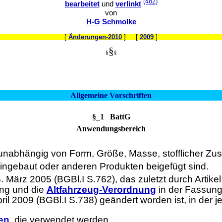
(482)
bearbeitet
und
verlinkt
von
H-G Schmolke
[
Änderungen-2010
] [
2009
]
§
§
§
Allgemeine Vorschriften
§_1 BattG
Anwendungsbereich
 unabhängig von Form, Größe, Masse, stofflicher 
eingebaut oder anderen Produkten beigefügt sind.
 März 2005 (BGBl.I S.762), das zuletzt durch Artike
ung und die
Altfahrzeug-Verordnung
in der Fassung
ril 2009 (BGBl.I S.738) geändert worden ist, in der 
ien
, die verwendet werden