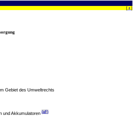
‹
[
]
tsorgung
dem Gebiet des Umweltrechts
(aF)
ien und Akkumulatoren