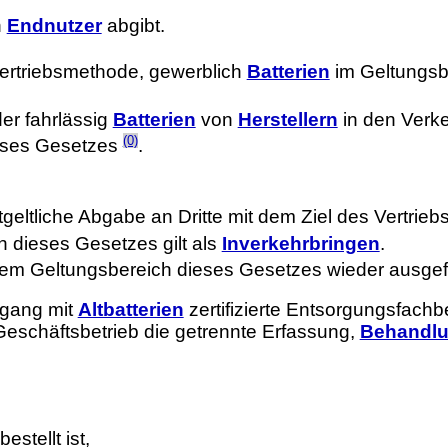
n
Endnutzer
abgibt.
 Vertriebsmethode, gewerblich
Batterien
im Geltungsb
er fahrlässig
Batterien
von
Herstellern
in den Verke
(0)
eses Gesetzes
.
entgeltliche Abgabe an Dritte mit dem Ziel des Vertr
 dieses Gesetzes gilt als
Inverkehrbringen
.
 dem Geltungsbereich dieses Gesetzes wieder ausgef
mgang mit
Altbatterien
zertifizierte Entsorgungsfach
Geschäftsbetrieb die getrennte Erfassung,
Behandl
bestellt ist,