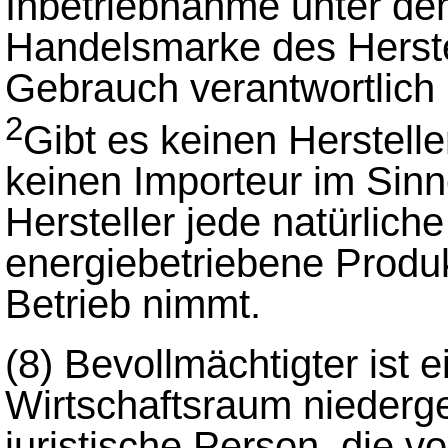
Inbetriebnahme unter d
Handelsmarke des Herste
Gebrauch verantwortlich i
2
Gibt es keinen Herstell
keinen Importeur im Sinne
Hersteller jede natürliche
energiebetriebene Produkt
Betrieb nimmt.
(8)
Bevollmächtigter ist 
Wirtschaftsraum niederge
juristische Person, die vo