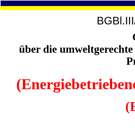
BGBl.II
über die umweltgerechte
P
(Energiebetriebe
(