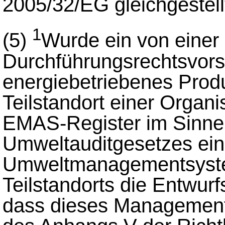
2005/32/EG gleichgestellt
1
(5)
Wurde ein von einer
Durchführungsrechtsvorsc
energiebetriebenes Prod
Teilstandort einer Organi
EMAS-Register im Sinne 
Umweltauditgesetzes eing
Umweltmanagementsyste
Teilstandorts die Entwurfs
dass dieses Management