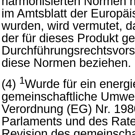
harmonisierten Normen he
im Amtsblatt der Europäi
wurden, wird vermutet, d
der für dieses Produkt g
Durchführungsrechtsvorsch
diese Normen beziehen.
1
(4)
Wurde für ein energ
gemeinschaftliche Umwel
Verordnung (EG) Nr. 19
Parlaments und des Rate
Revision des gemeinscha