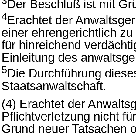
3
Der Beschluß ist mit G
4
Erachtet der Anwaltsger
einer ehrengerichtlich z
für hinreichend verdächti
Einleitung des anwaltsger
5
Die Durchführung dieses
Staatsanwaltschaft.
(4)
Erachtet der Anwaltsg
Pflichtverletzung nicht f
Grund neuer Tatsachen o