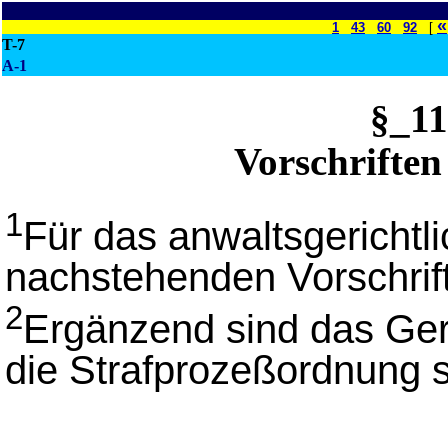
«
1
43
60
92
[
T-7
A-1
§_1
Vorschriften
1
Für das anwaltsgerichtli
nachstehenden Vorschrif
2
Ergänzend sind das Ger
die Strafprozeßordnung