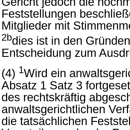
Gericht jedoch die nochm
Feststellungen beschließ
Mitglieder mit Stimmenme
2b
dies ist in den Gründen
Entscheidung zum Ausdru
1
(4)
Wird ein anwaltsgeri
Absatz 1 Satz 3 fortgese
des rechtskräftig abges
anwaltsgerichtlichen Ver
die tatsächlichen Festste