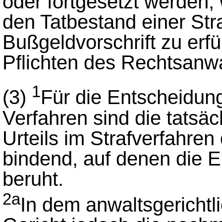
oder fortgesetzt werden,
den Tatbestand einer Stra
Bußgeldvorschrift zu erfü
Pflichten des Rechtsanwa
1
(3)
Für die Entscheidung
Verfahren sind die tatsä
Urteils im Strafverfahre
bindend, auf denen die 
beruht.
2a
In dem anwaltsgerichtl