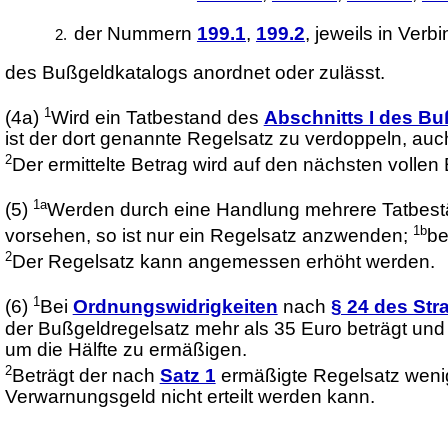
der Nummern
199.1
,
199.2
, jeweils in Verb
des Bußgeldkatalogs anordnet oder zulässt.
1
(4a)
Wird ein Tatbestand des
Abschnitts I des B
ist der dort genannte Regelsatz zu verdoppeln, au
2
Der ermittelte Betrag wird auf den nächsten vollen
1a
(5)
Werden durch eine Handlung mehrere Tatbestän
1b
vorsehen, so ist nur ein Regelsatz anzwenden;
be
2
Der Regelsatz kann angemessen erhöht werden.
1
(6)
Bei
Ordnungswidrigkeiten
nach
§ 24 des St
der Bußgeldregelsatz mehr als 35 Euro beträgt und
um die Hälfte zu ermäßigen.
2
Beträgt der nach
Satz 1
ermäßigte Regelsatz wenig
Verwarnungsgeld nicht erteilt werden kann.