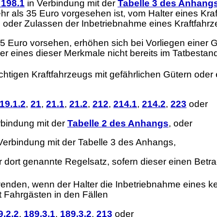
198.1
in Verbindung mit der
Tabelle 3 des Anhang
 als 35 Euro vorgesehen ist, vom Halter eines Kraftf
 oder Zulassen der Inbetriebnahme eines Kraftfahrz
 35 Euro vorsehen, erhöhen sich bei Vorliegen eine
er eines dieser Merkmale nicht bereits im Tatbestan
htigen Kraftfahrzeugs mit gefährlichen Gütern oder
19.1.2
,
21
,
21.1
,
21.2
,
212
,
214.1
,
214.2
,
223
oder
erbindung mit der
Tabelle 2 des Anhangs
, oder
n Verbindung mit der Tabelle 3 des Anhangs,
r dort genannte Regelsatz, sofern dieser einen Betra
enden, wenn der Halter die Inbetriebnahme eines ke
t Fahrgästen in den Fällen
9.2.2
,
189.3.1
,
189.3.2
,
213
oder