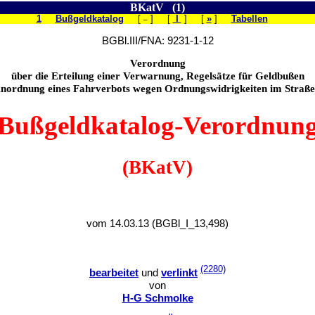
BKatV (1)
1
Bußgeldkatalog
[
] [
I
] [
»
]
Tabellen
–
BGBl.III/FNA: 9231-1-12
Verordnung
über die Erteilung einer Verwarnung, Regelsätze für Geldbußen
Anordnung eines Fahrverbots wegen Ordnungswidrigkeiten im Straß
(Bußgeldkatalog-Verordnung
(BKatV)
vom 14.03.13 (BGBl_I_13,498)
(2280)
bearbeitet
und
verlinkt
von
H-G Schmolke