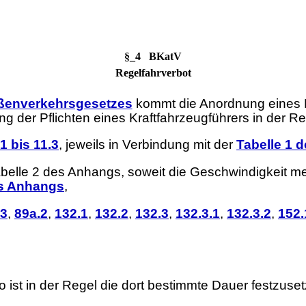
§_4 BKatV
Regelfahrverbot
aßenverkehrsgesetzes
kommt die Anordnung eines F
g der Pflichten eines Kraftfahrzeugführers in der R
1 bis 11.3
, jeweils in Verbindung mit der
Tabelle 1 
belle 2 des Anhangs, soweit die Geschwindigkeit me
es Anhangs
,
.3
,
89a.2
,
132.1
,
132.2
,
132.3
,
132.3.1
,
132.3.2
,
152.
o ist in der Regel die dort bestimmte Dauer festzuse