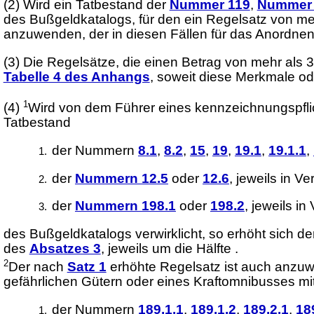
(2)
Wird ein Tatbestand der
Nummer 119
,
Nummer 
des Bußgeldkatalogs, für den ein Regelsatz von mehr
anzuwenden, der in diesen Fällen für das Anordnen
(3)
Die Regelsätze, die einen Betrag von mehr als
Tabelle 4 des Anhangs
, soweit diese Merkmale od
1
(4)
Wird von dem Führer eines kennzeichnungspflic
Tatbestand
der Nummern
8.1
,
8.2
,
15
,
19
,
19.1
,
19.1.1
,
der
Nummern 12.5
oder
12.6
, jeweils in V
der
Nummern 198.1
oder
198.2
, jeweils i
des Bußgeldkatalogs verwirklicht, so erhöht sich de
des
Absatzes 3
, jeweils um die Hälfte .
2
Der nach
Satz 1
erhöhte Regelsatz ist auch anzuw
gefährlichen Gütern oder eines Kraftomnibusses mi
der Nummern
189.1.1
,
189.1.2
,
189.2.1
,
18