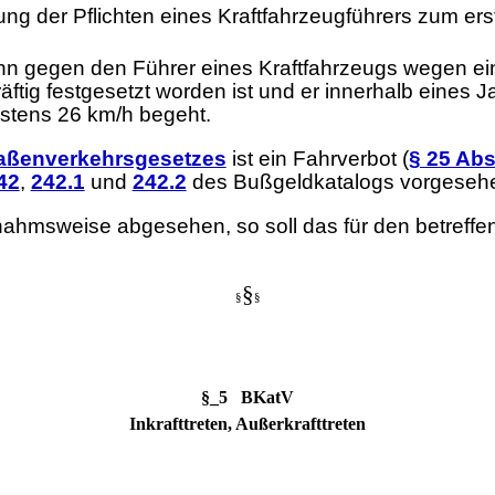
ung der Pflichten eines Kraftfahrzeugführers zum ers
enn gegen den Führer eines Kraftfahrzeugs wegen e
ftig festgesetzt worden ist und er innerhalb eines J
stens 26 km/h begeht.
raßenverkehrsgesetzes
ist ein Fahrverbot (
§ 25 Abs
42
,
242.1
und
242.2
des Bußgeldkatalogs vorgeseh
ahmsweise abgesehen, so soll das für den betreff
§
§
§
§_5 BKatV
Inkrafttreten, Außerkrafttreten