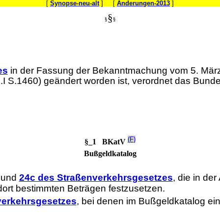
[
Synopse-neu-alt
] [
Änderungen-2013
]
§
§
§
es
in der Fassung der Bekanntmachung vom 5. März 20
 S.1460) geändert worden ist, verordnet das Bunde
(F)
§_1 BKatV
Bußgeldkatalog
und
24c des Straßenverkehrsgesetzes
, die in de
 dort bestimmten Beträgen festzusetzen.
verkehrsgesetzes
, bei denen im Bußgeldkatalog ein 