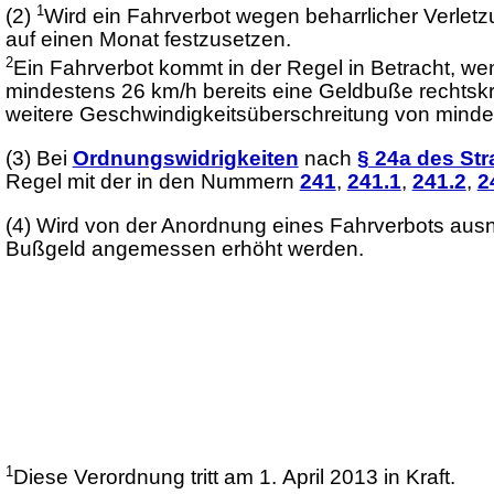
1
(2)
Wird ein Fahrverbot wegen beharrlicher Verletz
auf einen Monat festzusetzen.
2
Ein Fahrverbot kommt in der Regel in Betracht, w
mindestens 26 km/h bereits eine Geldbuße rechtskrä
weitere Geschwindigkeitsüberschreitung von minde
(3)
Bei
Ordnungswidrigkeiten
nach
§ 24a des St
Regel mit der in den Nummern
241
,
241.1
,
241.2
,
2
(4)
Wird von der Anordnung eines Fahrverbots ausn
Bußgeld angemessen erhöht werden.
1
Diese Verordnung tritt am 1. April 2013 in Kraft.