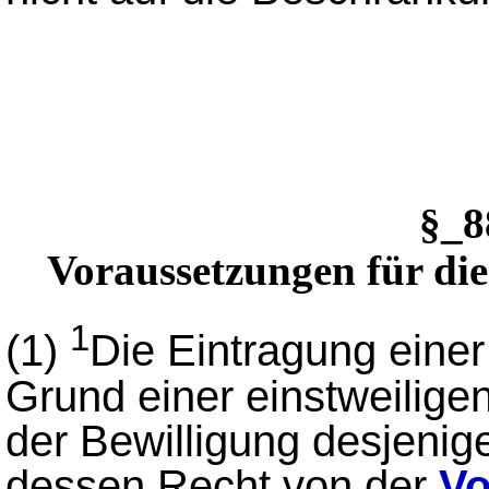
§_
Voraussetzungen für di
1
(1)
Die Eintragung eine
Grund einer einstweilige
der Bewilligung desjeni
dessen Recht von der
V