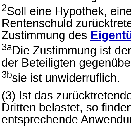
2
Soll eine Hypothek, ein
Rentenschuld zurücktrete
Zustimmung des
Eigent
3a
Die Zustimmung ist d
der Beteiligten gegenüber
3b
sie ist unwiderruflich.
(3)
Ist das zurücktreten
Dritten belastet, so find
entsprechende Anwendu