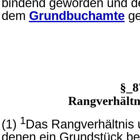
bindend geworden und de
dem
Grundbuchamte
ge
§_
Rangverhältn
1
(1)
Das Rangverhältnis 
denen ein Grundstück bela