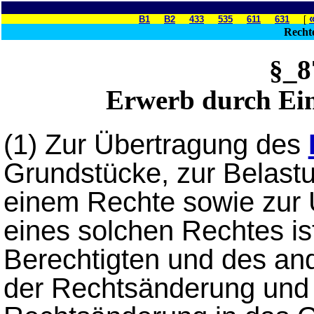
B1
B2
433
535
611
631
[
Recht
§_
Erwerb durch Ei
(1)
Zur Übertragung des
Grundstücke, zur Belast
einem Rechte sowie zur 
eines solchen Rechtes is
Berechtigten und des ande
der Rechtsänderung und 