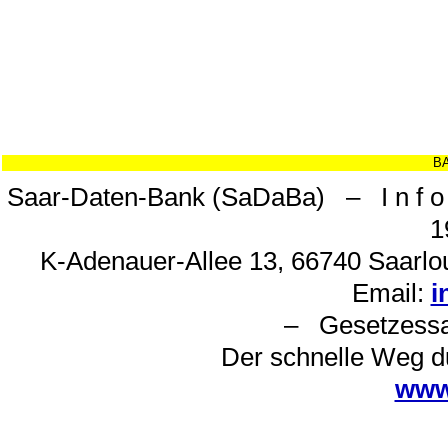
BA
Saar-Daten-Bank (SaDaBa) – I n f o 
1
K-Adenauer-Allee 13, 66740 Saarlou
Email:
i
– Gesetzes
Der schnelle Weg d
www