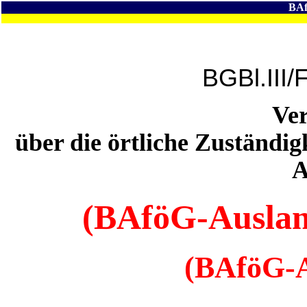
BAf
BGBl.III/
Ve
über die örtliche Zuständi
A
(BAföG-Auslan
(BAföG-