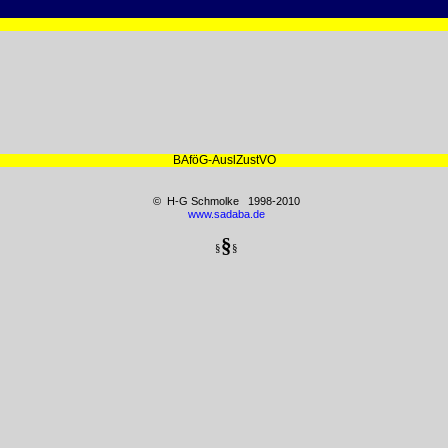
BAföG-AuslZustVO
© H-G Schmolke 1998-2010
www.sadaba.de
§
§
§