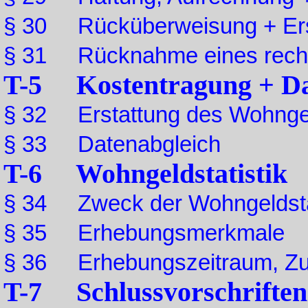
§ 30 Rücküberweisung + Erst
§ 31 Rücknahme eines recht
T-5 Kostentragung + Da
§ 32 Erstattung des Wohnge
§ 33 Datenabgleich
T-6 Wohngeldstatistik
§ 34 Zweck der Wohngeldstati
§ 35 Erhebungsmerkmale
§ 36 Erhebungszeitraum, Zus
T-7 Schlussvorschriften