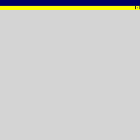
[
‹
]