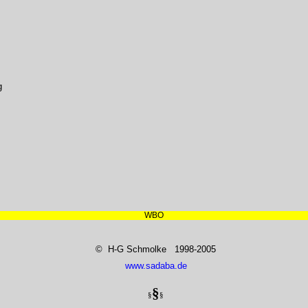
g
WBO
© H-G Schmolke 1998-2005
www.sadaba.de
§
§
§