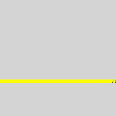
[
›
]