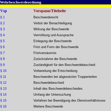
Wehrbeschwerdeordnung
Vsp
Vorspann/Titelseite
§ 1
Beschwerderecht
§ 2
Verbot der Benachteiligung
§ 3
Wirkung der Beschwerde
§ 4
Vermittlung und Aussprache
§ 5
Einlegung der Beschwerde
§ 6
Frist und Form der Beschwerde
§ 7
Fristversäumnis
§ 8
Zurücknahme der Beschwerde
§ 9
Zuständigkeit für den Beschwerdebescheid
§ 10
Vorbereitung der Entscheidung
§ 11
Beschwerden bei abgesetzten Truppenteilen
§ 12
Beschwerdebescheid
§ 13
Inhalt des Beschwerdebescheides
§ 14
Umfang der Untersuchung
§ 15
Verfahren bei Beendigung des Dienstverhältnisses
§ 16
Weitere Beschwerde