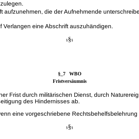
nzulegen.
hrift aufzunehmen, die der Aufnehmende unterschre
f Verlangen eine Abschrift auszuhändigen.
§
§
§
§_7 WBO
Fristversäumnis
er Frist durch militärischen Dienst, durch Naturer
seitigung des Hindernisses ab.
enn eine vorgeschriebene Rechtsbehelfsbelehrung unt
§
§
§