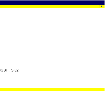
‹
[
]
GBl_I, S.82)