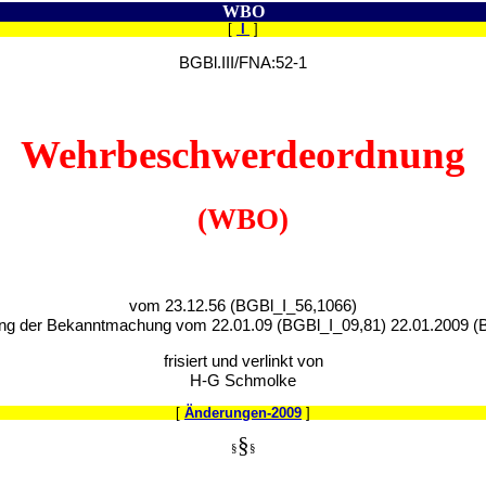
WBO
[
I
]
BGBl.III/FNA:52-1
Wehrbeschwerdeordnung
(WBO)
vom 23.12.56 (BGBl_I_56,1066)
ung der Bekanntmachung vom 22.01.09 (BGBl_I_09,81) 22.01.2009 (B
frisiert und verlinkt von
H-G Schmolke
[
Änderungen-2009
]
§
§
§