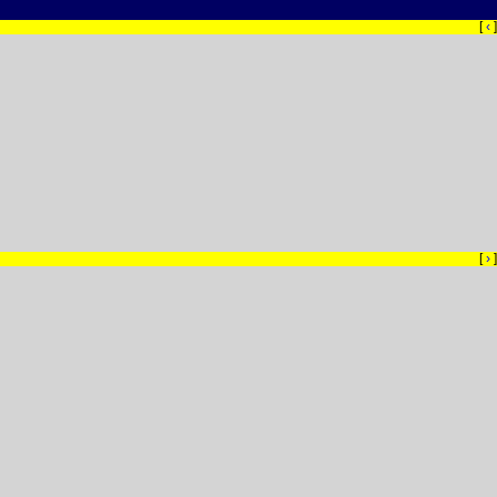
[
‹
]
[
›
]