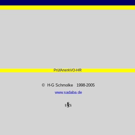
PrüfAnerkVO-HR
© H-G Schmolke 1998-2005
www.sadaba.de
§
§
§