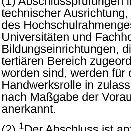
(1)
Abschlussprüfungen i
technischer Ausrichtung,
des Hochschulrahmenges
Universitäten und Fachh
Bildungseinrichtungen, 
tertiären Bereich zugeord
worden sind, werden für d
Handwerksrolle in zulas
nach Maßgabe der Vorau
anerkannt.
1
(2)
Der Abschluss ist a