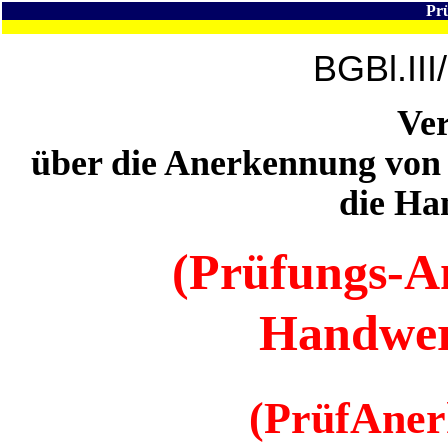
Pr
BGBl.III
Ve
über die Anerkennung von 
die Ha
(Prüfungs-
Handwer
(PrüfAne