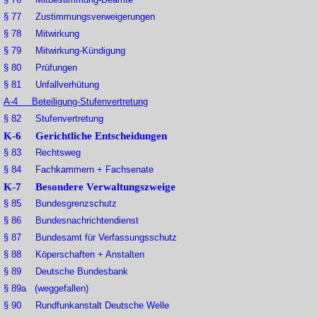
§ 77 Zustimmungsverweigerungen
§ 78 Mitwirkung
§ 79 Mitwirkung-Kündigung
§ 80 Prüfungen
§ 81 Unfallverhütung
A-4 Beteiligung-Stufenvertretung
§ 82 Stufenvertretung
K-6 Gerichtliche Entscheidungen
§ 83 Rechtsweg
§ 84 Fachkammern + Fachsenate
K-7 Besondere Verwaltungszweige
§ 85 Bundesgrenzschutz
§ 86 Bundesnachrichtendienst
§ 87 Bundesamt für Verfassungsschutz
§ 88 Köperschaften + Anstalten
§ 89 Deutsche Bundesbank
§ 89a (weggefallen)
§ 90 Rundfunkanstalt Deutsche Welle