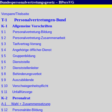
Bundespersonalvertretungsgesetz – BPersVG
Vorspann/Titelseite
T-1 Personalvertretungen-Bund
K-1 Allgemeine Vorschriften
§ 1 Personalvertretung-Bildung
§ 2 Personalvertretung-Zusammenarbeit
§ 3 Tarifvertrag-Vorrang
§ 4 Angehörige öfflicher-Dienst
§ 5 Gruppenbildung
§ 6 Dienststelle
§ 7 Dienststellenleiter
§ 8 Behinderungsverbot
§ 9 Auszubildende
§ 10 Verschwiegenheitspflicht
§ 11 Unfallfürsorge
K-2 Peronalrat
A-1 Wahl + Zusammensetzung
§ 12 Personalräte-Bildung