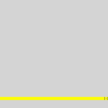
[
›
]