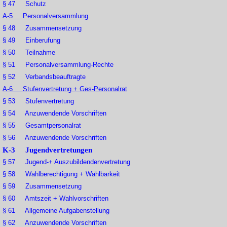
§ 47 Schutz
A-5 Personalversammlung
§ 48 Zusammensetzung
§ 49 Einberufung
§ 50 Teilnahme
§ 51 Personalversammlung-Rechte
§ 52 Verbandsbeauftragte
A-6 Stufenvertretung + Ges-Personalrat
§ 53 Stufenvertretung
§ 54 Anzuwendende Vorschriften
§ 55 Gesamtpersonalrat
§ 56 Anzuwendende Vorschriften
K-3 Jugendvertretungen
§ 57 Jugend-+ Auszubildendenvertretung
§ 58 Wahlberechtigung + Wählbarkeit
§ 59 Zusammensetzung
§ 60 Amtszeit + Wahlvorschriften
§ 61 Allgemeine Aufgabenstellung
§ 62 Anzuwendende Vorschriften