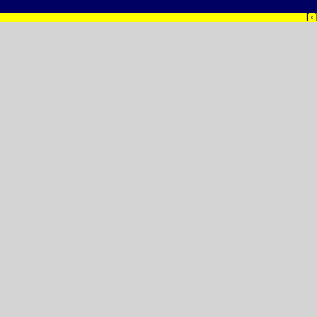
[
]
‹