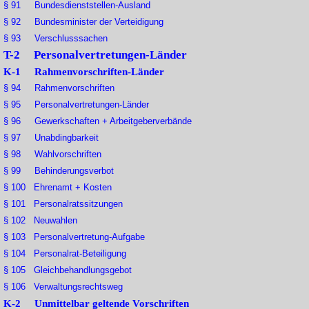
§ 91 Bundesdienststellen-Ausland
§ 92 Bundesminister der Verteidigung
§ 93 Verschlusssachen
T-2 Personalvertretungen-Länder
K-1 Rahmenvorschriften-Länder
§ 94 Rahmenvorschriften
§ 95 Personalvertretungen-Länder
§ 96 Gewerkschaften + Arbeitgeberverbände
§ 97 Unabdingbarkeit
§ 98 Wahlvorschriften
§ 99 Behinderungsverbot
§ 100 Ehrenamt + Kosten
§ 101 Personalratssitzungen
§ 102 Neuwahlen
§ 103 Personalvertretung-Aufgabe
§ 104 Personalrat-Beteiligung
§ 105 Gleichbehandlungsgebot
§ 106 Verwaltungsrechtsweg
K-2 Unmittelbar geltende Vorschriften