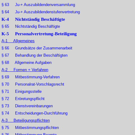
§ 63 Ju-+ Auszubildendenversammlung
§ 64 Ju-+ Auszubildendenstufenvertretung
K-4 Nichtständig Beschäftigte
§ 65 Nichtständig Beschäftigte
K-5 Personalvertretung-Beteiligung
A-1 Allgemeines
§ 66 Grundsätze der Zusammenarbeit
§ 67 Behandlung der Beschäftigten
§ 68 Allgemeine Aufgaben
A-2 Formen + Verfahren
§ 69 Mitbestimmung-Verfahren
§ 70 Personalrat-Vorschlagsrecht
§ 71 Einigungsstelle
§ 72 Eröretungspflicht
§ 73 Dienstvereinbarungen
§ 74 Entscheidungen-Durchführung
A-3 Beteiligungspflichten
§ 75 Mitbestimmungspflichten
§ 76 Mitbestimmung-Beamte