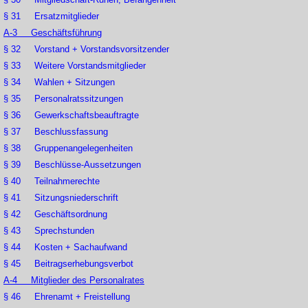
§ 31 Ersatzmitglieder
A-3 Geschäftsführung
§ 32 Vorstand + Vorstandsvorsitzender
§ 33 Weitere Vorstandsmitglieder
§ 34 Wahlen + Sitzungen
§ 35 Personalratssitzungen
§ 36 Gewerkschaftsbeauftragte
§ 37 Beschlussfassung
§ 38 Gruppenangelegenheiten
§ 39 Beschlüsse-Aussetzungen
§ 40 Teilnahmerechte
§ 41 Sitzungsniederschrift
§ 42 Geschäftsordnung
§ 43 Sprechstunden
§ 44 Kosten + Sachaufwand
§ 45 Beitragserhebungsverbot
A-4 Mitglieder des Personalrates
§ 46 Ehrenamt + Freistellung