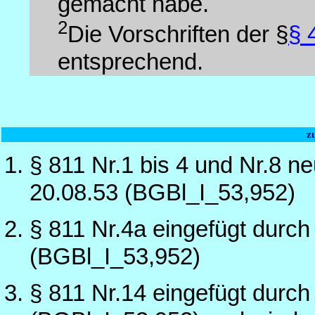
gemacht habe.
2
Die Vorschriften der §
§ 
entsprechend.
z
§ 811 Nr.1 bis 4 und Nr.8 n
20.08.53 (BGBl_I_53,952)
§ 811 Nr.4a eingefügt durc
(BGBl_I_53,952)
§ 811 Nr.14 eingefügt durc