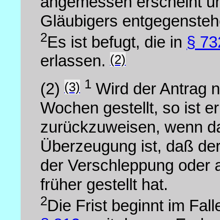
angemessen erscheint un
Gläubigers entgegensteh
2
Es ist befugt, die in
§ 73
(2)
erlassen.
1
(3)
(2)
Wird der Antrag ni
Wochen gestellt, so ist e
zurückzuweisen, wenn da
Überzeugung ist, daß der
der Verschleppung oder a
früher gestellt hat.
2
Die Frist beginnt im Fa