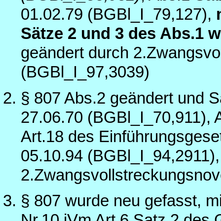
01.02.79 (BGBl_I_79,127),
Sätze 2 und 3 des Abs.1 
geändert durch 2.Zwangsvol
(BGBl_I_97,3039)
§ 807 Abs.2 geändert und S
27.06.70 (BGBl_I_70,911), 
Art.18 des Einführungsgese
05.10.94 (BGBl_I_94,2911)
2.Zwangsvollstreckungsnov
§ 807 wurde neu gefasst, m
Nr.10 iVm Art.6 Satz 2 des