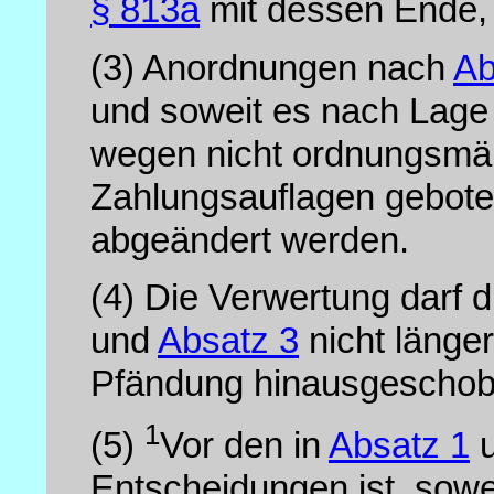
§ 813a
mit dessen Ende, 
(3)
Anordnungen nach
Ab
und soweit es nach Lage 
wegen nicht ordnungsmäß
Zahlungsauflagen geboten
abgeändert werden.
(4)
Die Verwertung darf
und
Absatz 3
nicht länger
Pfändung hinausgeschob
1
(5)
Vor den in
Absatz 1
u
Entscheidungen ist, sowe