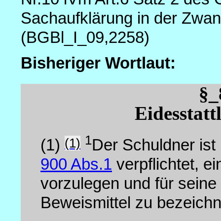
Sachaufklärung in der Zwan
(BGBl_I_09,2258)
Bisheriger Wortlaut:
§
Eidesstatt
1
(1)
(1)
Der Schuldner ist
900 Abs.1
verpflichtet, 
vorzulegen und für sein
Beweismittel zu bezeich