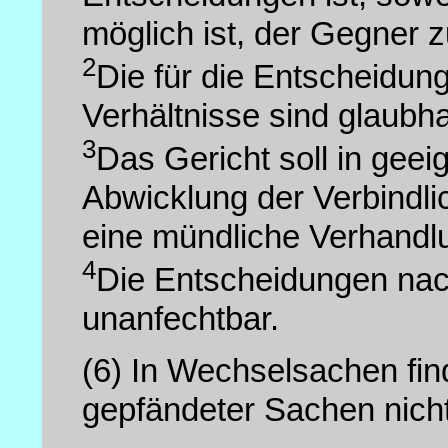
möglich ist, der Gegner z
2
Die für die Entscheidun
Verhältnisse sind glaubh
3
Das Gericht soll in geei
Abwicklung der Verbindli
eine mündliche Verhandl
4
Die Entscheidungen na
unanfechtbar.
(6)
In Wechselsachen fin
gepfändeter Sachen nicht 