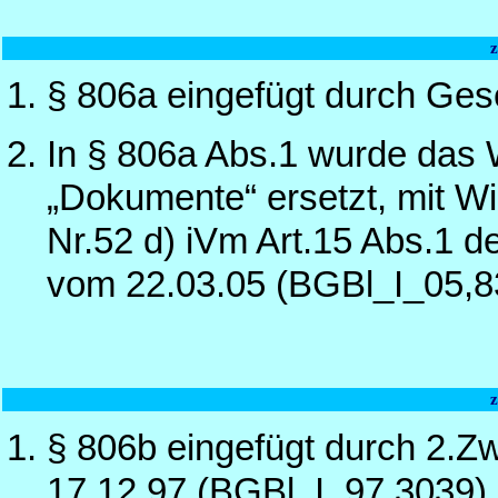
§ 806a eingefügt durch Ge
In § 806a Abs.1 wurde das W
„Dokumente“ ersetzt, mit Wi
Nr.52 d) iVm Art.15 Abs.1 
vom 22.03.05 (BGBl_I_05,8
§ 806b eingefügt durch 2.Z
17.12.97 (BGBl_I_97,3039)