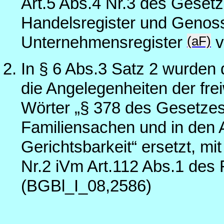
Art.5 Abs.4 Nr.3 des Gesetz
Handelsregister und Genoss
(aF)
Unternehmensregister
v
In § 6 Abs.3 Satz 2 wurden
die Angelegenheiten der frei
Wörter „§ 378 des Gesetzes
Familiensachen und in den A
Gerichtsbarkeit“ ersetzt, m
Nr.2 iVm Art.112 Abs.1 de
(BGBl_I_08,2586)