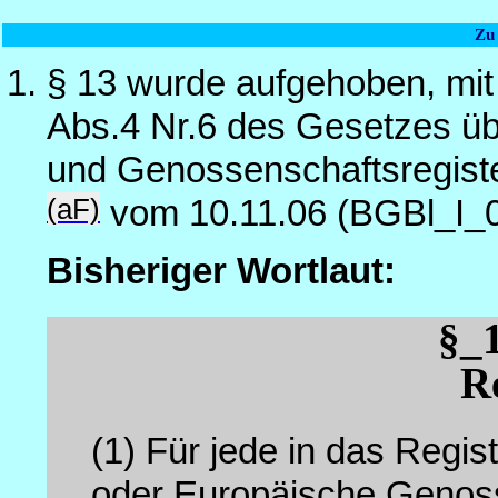
Zu
§ 13 wurde aufgehoben, mit
Abs.4 Nr.6 des Gesetzes üb
und Genossenschaftsregist
(aF)
vom 10.11.06 (BGBl_I_
Bisheriger Wortlaut:
§_
R
(1)
Für jede in das Regi
oder Europäische Genos