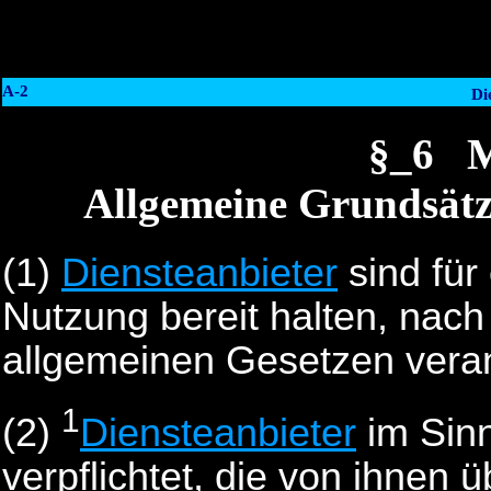
A-2
Di
§_6 
Allgemeine Grundsätz
(1)
Diensteanbieter
sind für
Nutzung bereit halten, nac
allgemeinen Gesetzen veran
1
(2)
Diensteanbieter
im Sin
verpflichtet, die von ihnen 