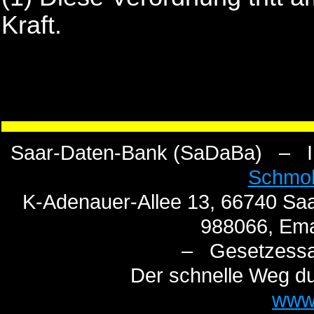
Kraft.
Saar-Daten-Bank (SaDaBa) – I n
Schmo
K-Adenauer-Allee 13, 66740 Saa
988066, Ema
– Gesetzess
Der schnelle Weg du
www