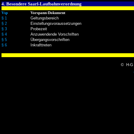
4. Besondere Saarl-Laufbahnverordnung
Vsp
Vorspann-Dokument
§ 1
Geltungsbereich
§ 2
Einstellungsvoraussetzungen
§ 3
Probezeit
§ 4
Anzuwendende Vorschriften
§ 5
Übergangsvorschriften
§ 6
Inkrafttreten
© H-G 