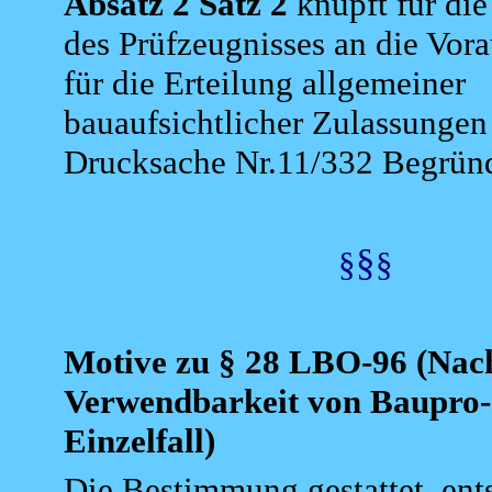
Absatz 2 Satz 2
knüpft für die
des Prüfzeugnisses an die Vor
für die
Erteilung allgemeiner
bauaufsichtlicher Zulassungen 
Drucksache Nr.11/332 Begrün
§
§
§
Motive zu § 28 LBO-96
(Nach
Verwendbarkeit von Baupro-
Einzelfall)
Die Bestimmung gestattet, ent