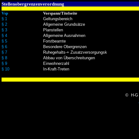
Stellenobergrenzenverordnung
Vsp
Vorspann/Titelseite
§ 1
Geltungsbereich
§ 2
Allgemeine Grundsätze
§ 3
Planstellen
§ 4
Allgemeine Ausnahmen
§ 5
Forstbeamte
§ 6
Besondere Obergrenzen
§ 7
Ruhegehalts-+ Zusatzversorgungsk
§ 8
Abbau von Überschreitungen
§ 9
Einwohnerzahl
§ 10
In-Kraft-Treten
© H-G 