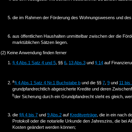
die im Rahmen der Förderung des Wohnungswesens und des St
aus öffentlichen Haushalten unmittelbar zwischen der die Förd
marktüblichen Sätzen liegen.
(2) Keine Anwendung finden ferner
§ 4 Abs.1 Satz 4 und 5
, §§
6
,
13 Abs.3
und
§ 14
auf Finanzieru
a
§ 4 Abs.1 Satz 4 Nr.1 Buchstabe b
und die §§
7
,
9
und
11 bis
grundpfandrechtlich abgesicherte Kredite und deren Zwischen
b
der Sicherung durch ein Grundpfandrecht steht es gleich, 
die
§§ 4 bis 7
und
9 Abs.2
auf
Kreditverträge
, die in ein nach 
Protokoll oder die notarielle Urkunde den Jahreszins, die bei
Kosten geändert werden können;