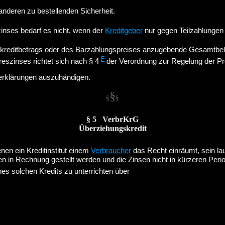
anderen zu bestellenden Sicherheit.
inses bedarf es nicht, wenn der
Kreditgeber
nur gegen Teilzahlungen S
tokreditbetrags oder des Barzahlungspreises anzugebende Gesamtbel
F
reszinses richtet sich nach § 4
der Verordnung zur Regelung der P
serklärungen auszuhändigen.
§
§
§
§ 5 VerbrKrG
Überziehungskredit
enen ein Kreditinstitut einem
Verbraucher
das Recht einräumt, sein l
 in Rechnung gestellt werden und die Zinsen nicht in kürzeren Perio
s solchen Kredits zu unterrichten über