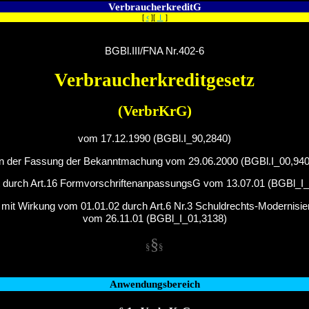
VerbraucherkreditG
‹
[
][
I
]
BGBl.III/FNA Nr.402-6
Verbraucherkreditgesetz
(VerbrKrG)
vom 17.12.1990 (BGBl.I_90,2840)
in der Fassung der Bekanntmachung vom 29.06.2000 (BGBl.I_00,940
 durch Art.16 FormvorschriftenanpassungsG vom 13.07.01 (BGBl_I
mit Wirkung vom 01.01.02 durch Art.6 Nr.3 Schuldrechts-Modernisi
vom 26.11.01 (BGBl_I_01,3138)
§
§
§
Anwendungsbereich