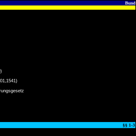
Bund
)
_01,1541)
erungsgesetz
§§ 1-3