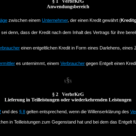
§ 1 VerbrKrG
Anwendungsbereich
räge
zwischen einem
Unternehmer
, der einen Kredit gewährt (
Kredit
sei denn, dass der Kredit nach dem Inhalt des Vertrags für ihre berei
rbraucher
einen entgeltlichen Kredit in Form eines Darlehens, eines
rmittler
es unternimmt, einem
Verbraucher
gegen Entgelt einen Kredi
§
§
§
§ 2 VerbrKrG
Lieferung in Teilleistungen oder wiederkehrenden Leistungen
2
und des
§ 8
gelten entsprechend, wenn die Willenserklärung des
Ve
n in Teilleistungen zum Gegenstand hat und bei dem das Entgelt für 