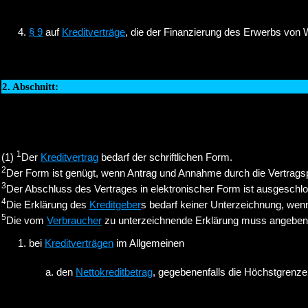
§ 9
auf
Kreditverträge
, die der Finanzierung des Erwerbs von 
2. Abschnitt:
1
(1)
Der
Kreditvertrag
bedarf der schriftlichen Form.
2
Der Form ist genügt, wenn Antrag und Annahme durch die Vertragspart
3
Der Abschluss des Vertrages in elektronischer Form ist ausgeschl
4
Die Erklärung des
Kreditgeber
s bedarf keiner Unterzeichnung, wenn 
5
Die vom
Verbraucher
zu unterzeichnende Erklärung muss angeben
bei
Kreditverträgen
im Allgemeinen
den
Nettokreditbetrag
, gegebenenfalls die Höchstgrenze