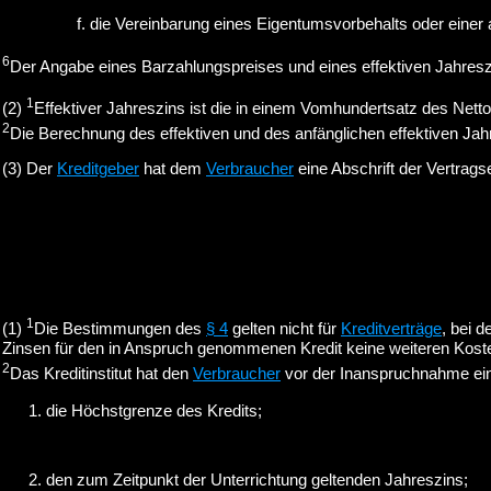
die Vereinbarung eines Eigentumsvorbehalts oder einer 
6
Der Angabe eines Barzahlungspreises und eines effektiven Jahresz
1
(2)
Effektiver Jahreszins ist die in einem Vomhundertsatz des Net
2
Die Berechnung des effektiven und des anfänglichen effektiven Jah
(3) Der
Kreditgeber
hat dem
Verbraucher
eine Abschrift der Vertrag
1
(1)
Die Bestimmungen des
§ 4
gelten nicht für
Kreditverträge
, bei d
Zinsen für den in Anspruch genommenen Kredit keine weiteren Kosten
2
Das Kreditinstitut hat den
Verbraucher
vor der Inanspruchnahme eine
die Höchstgrenze des Kredits;
den zum Zeitpunkt der Unterrichtung geltenden Jahreszins;