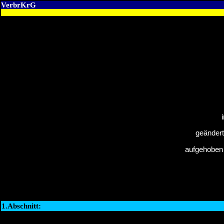
VerbrKrG
geändert
aufgehoben 
1.Abschnitt: