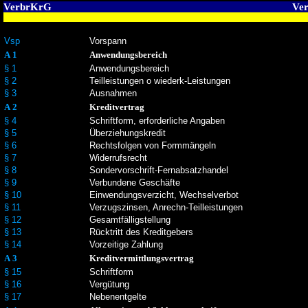
VerbrKrG
Ver
Vsp
Vorspann
A 1
Anwendungsbereich
§ 1
Anwendungsbereich
§ 2
Teilleistungen o wiederk-Leistungen
§ 3
Ausnahmen
A 2
Kreditvertrag
§ 4
Schriftform, erforderliche Angaben
§ 5
Überziehungskredit
§ 6
Rechtsfolgen von Formmängeln
§ 7
Widerrufsrecht
§ 8
Sondervorschrift-Fernabsatzhandel
§ 9
Verbundene Geschäfte
§ 10
Einwendungsverzicht, Wechselverbot
§ 11
Verzugszinsen, Anrechn-Teilleistungen
§ 12
Gesamtfälligstellung
§ 13
Rücktritt des Kreditgebers
§ 14
Vorzeitige Zahlung
A 3
Kreditvermittlungsvertrag
§ 15
Schriftform
§ 16
Vergütung
§ 17
Nebenentgelte