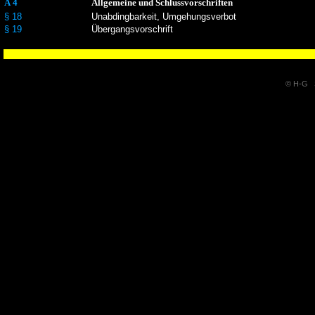
A 4
Allgemeine und Schlussvorschriften
§ 18
Unabdingbarkeit, Umgehungsverbot
§ 19
Übergangsvorschrift
© H-G S