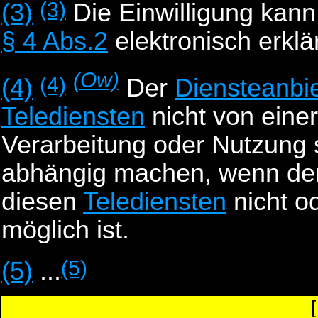
(3)
(3)
Die Einwilligung kan
§ 4 Abs.2
elektronisch erklä
(Ow)
(4)
(4)
Der
Diensteanbie
Telediensten
nicht von eine
Verarbeitung oder Nutzung 
abhängig machen, wenn d
diesen
Telediensten
nicht o
möglich ist.
(5)
(5)
...