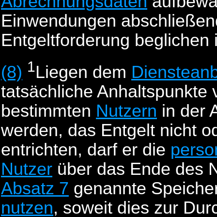
Abrechnungsdaten
aufbewah
Einwendungen abschließend 
Entgeltforderung beglichen i
1
(8)
Liegen dem
Diensteanb
tatsächliche Anhaltspunkte 
bestimmten
Nutzern
in der 
werden, das Entgelt nicht od
entrichten, darf er die
perso
Nutzer
über das Ende des N
Absatz 7
genannte Speicherf
nutzen
, soweit dies zur Du