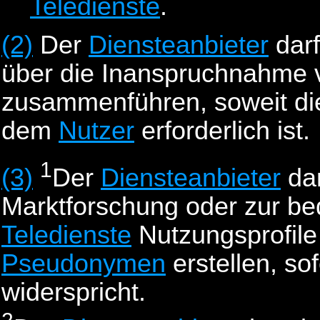
Teledienste
.
(2)
Der
Diensteanbieter
dar
über die Inanspruchnahme 
zusammenführen, soweit di
dem
Nutzer
erforderlich ist.
1
(3)
Der
Diensteanbieter
dar
Marktforschung oder zur be
Teledienste
Nutzungsprofile
Pseudonymen
erstellen, so
widerspricht.