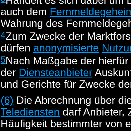
Handelt es sich dabei um 
auch dem
Fernmeldegehei
Wahrung des Fernmeldegehe
4
Zum Zwecke der Marktfor
dürfen
anonymisierte
Nutzu
5
Nach Maßgabe der hierfür
der
Diensteanbieter
Auskunf
und Gerichte für Zwecke der
(6)
Die Abrechnung über di
Telediensten
darf Anbieter, 
Häufigkeit bestimmter von