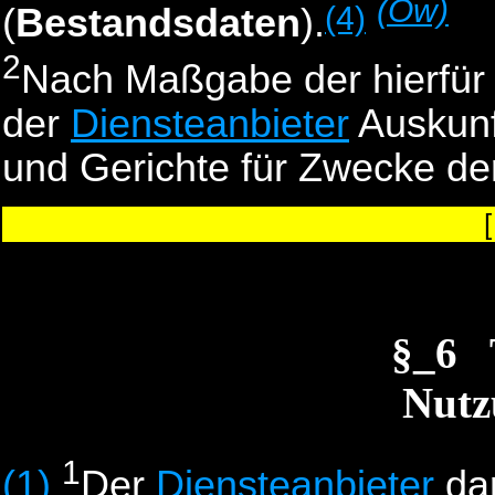
(Ow)
(4)
(
Bestandsdaten
).
2
Nach Maßgabe der hierfür
der
Diensteanbieter
Auskunf
und Gerichte für Zwecke der
§_6
Nutz
1
(1)
Der
Diensteanbieter
da