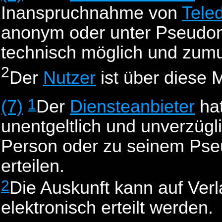
Inanspruchnahme von
Tele
anonym oder unter Pseudon
technisch möglich und zumut
2
Der
Nutzer
ist über diese M
1
(7)
Der
Diensteanbieter
ha
unentgeltlich und unverzügl
Person oder zu seinem Pse
erteilen.
2
Die Auskunft kann auf Ver
elektronisch erteilt werden.