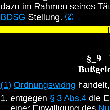
dazu im Rahmen seines Tät
(2)
BDSG
Stellung.
§_9
Bußgeld
(1)
Ordnungswidrig
handelt,
entgegen
§ 3 Abs.4
die E
einer Einwilligung des
Nu