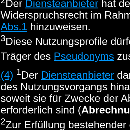
2
Der
Diensteanbieter
hat d
Widerspruchsrecht im Rahm
Abs.1
hinzuweisen.
3
Diese Nutzungsprofile dürf
Träger des
Pseudonyms
zu
1
(4)
Der
Diensteanbieter
da
des Nutzungsvorgangs hin
soweit sie für Zwecke der
erforderlich sind (
Abrechnu
2
Zur Erfüllung bestehender