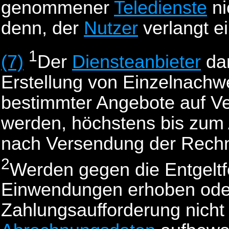
genommener
Teledienste
ni
denn, der
Nutzer
verlangt e
1
(7)
Der
Diensteanbieter
da
Erstellung von Einzelnach
bestimmter Angebote auf V
werden, höchstens bis zum
nach Versendung der Rec
2
Werden gegen die Entgeltfo
Einwendungen erhoben oder
Zahlungsaufforderung nicht 