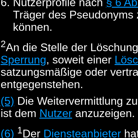
Nutzerprofile nach
§ 6 Ab
Träger des Pseudonyms
können.
2
An die Stelle der Löschun
Sperrung
, soweit einer
Lös
satzungsmäßige oder vertra
entgegenstehen.
(5)
Die Weitervermittlung z
ist dem
Nutzer
anzuzeigen.
1
(6)
Der
Diensteanbieter
ha