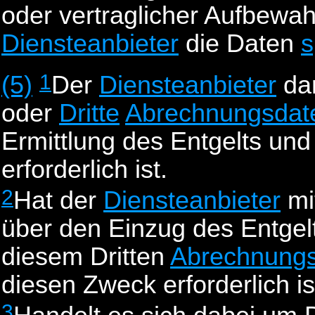
oder vertraglicher Aufbewah
Diensteanbieter
die Daten
s
1
(5)
Der
Diensteanbieter
dar
oder
Dritte
Abrechnungsdat
Ermittlung des Entgelts un
erforderlich ist.
2
Hat der
Diensteanbieter
mi
über den Einzug des Entgelt
diesem Dritten
Abrechnung
diesen Zweck erforderlich is
3