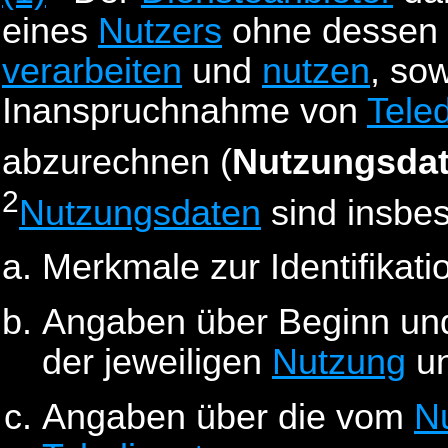
eines
Nutzers
ohne dessen 
verarbeiten
und
nutzen
, sow
Inanspruchnahme von
Tele
abzurechnen (
Nutzungsda
2
Nutzungsdaten
sind insbe
Merkmale zur Identifikat
Angaben über Beginn un
der jeweiligen
Nutzung
u
Angaben über die vom
N