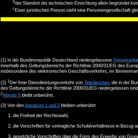
b
der Standort der technischen Einrichtung allein begründet ke
c
Einer juristischen Person steht eine Personengesellschaft gle
(1)
In der Bundesrepublik Deutschland niedergelassene
Diensteanbi
innerhalb des Geltungsbereichs der Richtlinie 2000/31/EG des Euro
insbesondere des elektronischen Geschäftsverkehrs, im Binnenmark
1
(2)
Der freie Dienstleistungsverkehr von
Telediensten
, die in der 
des Geltungsbereichs der Richtlinie 2000/31/EG niedergelassen sind,
2
Absatz 5
bleibt unberührt.
(3)
Von den
Absätzen 1 und 2
bleiben unberührt
die Freiheit der Rechtswahl,
die Vorschriften für vertragliche Schuldverhältnisse in Bezug 
gesetzliche Vorschriften über die Form des Erwerbs von Gru