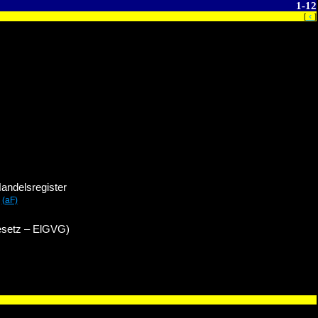
1-12
‹
[
]
Handelsregister
(aF)
)
gesetz – ElGVG)