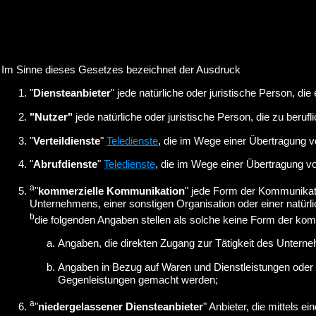
Im Sinne dieses Gesetzes bezeichnet der Ausdruck
"
Diensteanbieter
" jede natürliche oder juristische Person, di
"Nutzer"
jede natürliche oder juristische Person, die zu beru
"
Verteildienste
"
Teledienste
, die im Wege einer Übertragung v
"
Abrufdienste
"
Teledienste
, die im Wege einer Übertragung v
a
"
kommerzielle Kommunikation
" jede Form der Kommunikati
Unternehmens, einer sonstigen Organisation oder einer natürli
b
die folgenden Angaben stellen als solche keine Form der ko
Angaben, die direkten Zugang zur Tätigkeit des Untern
Angaben in Bezug auf Waren und Dienstleistungen oder 
Gegenleistungen gemacht werden;
a
"
niedergelassener Diensteanbieter
" Anbieter, die mittels e