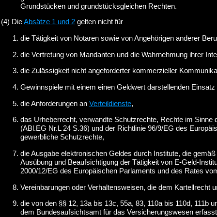
Grundstücken und grundstücksgleichen Rechten.
(4)
Die
Absätze 1 und 2
gelten nicht für
die Tätigkeit von Notaren sowie von Angehörigen anderer Berufe,
die Vertretung von Mandanten und die Wahrnehmung ihrer Inte
die Zulässigkeit nicht angeforderter kommerzieller Kommunika
Gewinnspiele mit einem einen Geldwert darstellenden Einsatz b
die Anforderungen an
Verteildienste
,
das Urheberrecht, verwandte Schutzrechte, Rechte im Sinne 
(ABl.EG Nr.L 24 S.36) und der Richtlinie 96/9/EG des Europä
gewerbliche Schutzrechte,
die Ausgabe elektronischen Geldes durch Institute, die gemä
Ausübung und Beaufsichtigung der Tätigkeit von E-Geld-Institu
2000/12/EG des Europäischen Parlaments und des Rates vom 20.
Vereinbarungen oder Verhaltensweisen, die dem Kartellrecht un
die von den §§ 12, 13a bis 13c, 55a, 83, 110a bis 110d, 111
dem Bundesaufsichtsamt für das Versicherungswesen erfasste