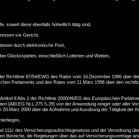
 soweit diese ebenfalls hoheitlich tätig sind,
ressen vor Gericht,
tionen durch elektronische Post,
ei Glücksspielen, einschließlich Lotterien und Wetten,
der Richtlinie 87/54/EWG des Rates vom 16.Dezember 1986 über den
ischen Parlaments und des Rates vom 11.März 1996 über den rechtli
ß Artikel 8 Abs.1 der Richtlinie 2000/46/EG des Europäischen Parl
ten (ABl.EG Nr.L 275 S.39) von der Anwendung einiger oder aller Vors
März 2000 über die Aufnahme und Ausübung der Tätigkeit der Krediti
terliegen,
b und 111c des Versicherungsaufsichtsgesetzes und der Verordnung ü
n Bereiche, die Regelungen über das auf Versicherungsverträge anw