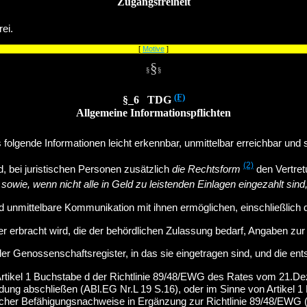
Zugangsfreiheit
ei.
[
Motive
]
§
§
§
(F)
§_6 TDG
Allgemeine Informationspflichten
folgende Informationen leicht erkennbar, unmittelbar erreichbar und s
(2)
d, bei juristischen Personen zusätzlich
die Rechtsform
den Vertret
owie, wenn nicht alle in Geld zu leistenden Einlagen eingezahlt sin
 unmittelbare Kommunikation mit ihnen ermöglichen, einschließlich 
r erbracht wird, die der behördlichen Zulassung bedarf, Angaben zur
oder Genossenschaftsregister, in das sie eingetragen sind, und die 
Artikel 1 Buchstabe d der Richtlinie 89/48/EWG des Rates vom 21.D
dung abschließen (ABl.EG Nr.L 19 S.16), oder im Sinne von Artikel 
cher Befähigungsnachweise in Ergänzung zur Richtlinie 89/48/EWG (AB