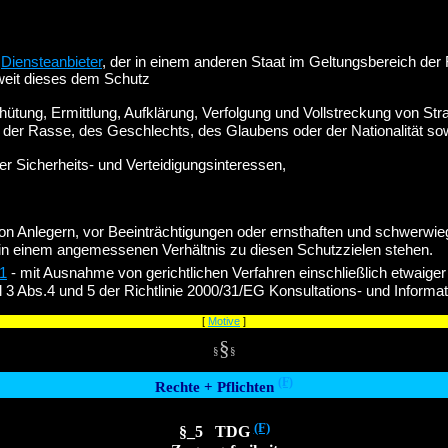
n
Diensteanbieter
, der in einem anderen Staat im Geltungsbereich der 
weit dieses dem Schutz
hütung, Ermittlung, Aufklärung, Verfolgung und Vollstreckung von Str
er Rasse, des Geschlechts, des Glaubens oder der Nationalität so
er Sicherheits- und Verteidigungsinteressen,
von Anlegern, vor Beeinträchtigungen oder ernsthaften und schwerwie
n einem angemessenen Verhältnis zu diesen Schutzzielen stehen.
1
- mit Ausnahme von gerichtlichen Verfahren einschließlich etwaiger 
l 3 Abs.4 und 5 der Richtlinie 2000/31/EG Konsultations- und Informati
[
Motive
]
§
§
§
(F)
Rechte + Pflichten
(F)
§_5 TDG