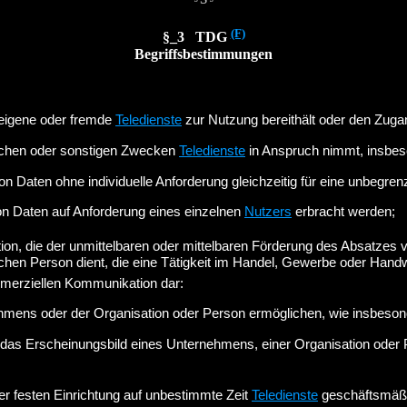
(F)
§_3 TDG
Begriffsbestimmungen
e eigene oder fremde
Teledienste
zur Nutzung bereithält oder den Zugan
flichen oder sonstigen Zwecken
Teledienste
in Anspruch nimmt, insbes
on Daten ohne individuelle Anforderung gleichzeitig für eine unbegre
on Daten auf Anforderung eines einzelnen
Nutzers
erbracht werden;
on, die der unmittelbaren oder mittelbaren Förderung des Absatzes 
chen Person dient, die eine Tätigkeit im Handel, Gewerbe oder Handw
mmerziellen Kommunikation dar:
ehmens oder der Organisation oder Person ermöglichen, wie insbeso
das Erscheinungsbild eines Unternehmens, einer Organisation oder P
iner festen Einrichtung auf unbestimmte Zeit
Teledienste
geschäftsmäßig