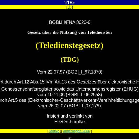
TDG
[
I
]
BGBl.III/FNA 9020-6
Gesetz über die Nutzung von Telediensten
(Teledienstegesetz)
(TDG)
Vom 22.07.97 (BGBl_I_97,1870)
rt durch Art.12 Abs.15 iVm Art.13 des Gesetzes über elektronische 
 Genossenschaftsregister sowie das Unternehmensregister (EHUG
vom 10.11.06 (BGBl_I_06,2553)
rch Art.5 des (Elektronischer-Geschäftsverkehr-Vereinheitlichungs
vom 26.02.07 (BGBl_I_07,179)
frisiert und verlinkt von
H-G Schmolke
[
Motive
][
Änderungen-2006
]