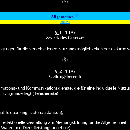
§
§
§
(F)
Allgemeines
[
Motive
]
§_1 TDG
Zweck des Gesetzes
ingungen für die verschiedenen Nutzungsmöglichkeiten der elektroni
§
§
§
§_2 TDG
Geltungsbereich
nformations- und Kommunikationsdienste, die für eine individuelle Nut
on
zugrunde liegt (
Teledienste
).
el Telebanking, Datenaustausch),
redaktionelle Gestaltung zur Meinungsbildung für die Allgemeinheit i
 Waren und Dienstleistungsangebote),