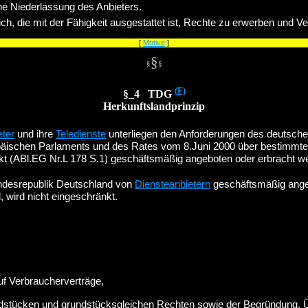
ine Niederlassung des Anbieters.
ich, die mit der Fähigkeit ausgestattet ist, Rechte zu erwerben und V
[
Motive
]
§
§
§
(F)
§_4 TDG
Herkunftslandprinzip
eter
und ihre
Teledienste
unterliegen den Anforderungen des deutsch
päischen Parlaments und des Rates vom 8.Juni 2000 über bestimmte r
t (ABl.EG Nr.L 178 S.1) geschäftsmäßig angeboten oder erbracht w
Bundesrepublik Deutschland von
Diensteanbietern
geschäftsmäßig angeb
 wird nicht eingeschränkt.
auf Verbraucherverträge,
ndstücken und grundstücksgleichen Rechten sowie der Begründung, 