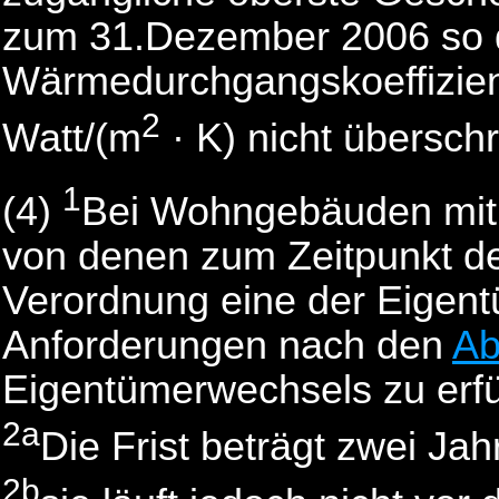
zum 31.Dezember 2006 so 
Wärmedurchgangskoeffizien
2
Watt/(m
· K) nicht überschr
1
(4)
Bei Wohngebäuden mit 
von denen zum Zeitpunkt des
Verordnung eine der Eigent
Anforderungen nach den
Ab
Eigentümerwechsels zu erfü
2a
Die Frist beträgt zwei J
2b