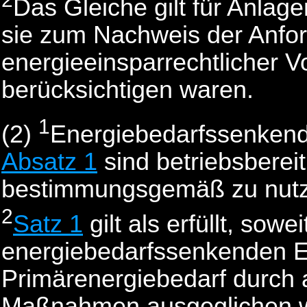
Das Gleiche gilt für Anla
sie zum Nachweis der Anfo
energieeinsparrechtlicher V
berücksichtigen waren.
1
(2)
Energiebedarfssenkend
Absatz 1
sind betriebsbereit
bestimmungsgemäß zu nut
2
Satz 1
gilt als erfüllt, sowe
energiebedarfssenkenden Ei
Primärenergiebedarf durch 
Maßnahmen ausgeglichen w