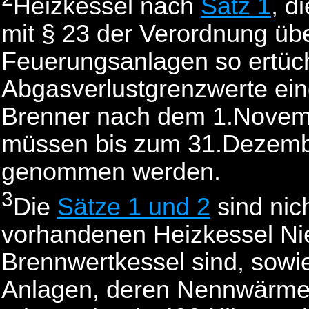
Heizkessel nach
Satz 1
, d
mit § 23 der Verordnung übe
Feuerungsanlagen so ertüch
Abgasverlustgrenzwerte ein
Brenner nach dem 1.Novemb
müssen bis zum 31.Dezemb
genommen werden.
3
Die
Sätze 1 und 2
sind nic
vorhandenen Heizkessel Ni
Brennwertkessel sind, sowi
Anlagen, deren Nennwärmele