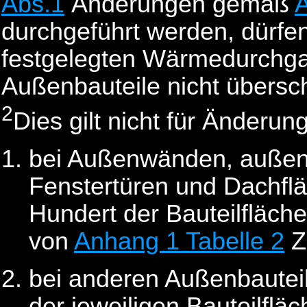
Abs.1
Änderungen gemäß
A
durchgeführt werden, dürfen
festgelegten Wärmedurchgan
Außenbauteile nicht übersch
2
Dies gilt nicht für Änderun
bei Außenwänden, außen 
Fenstertüren und Dachfl
Hundert der Bauteilfläche
von
Anhang 1 Tabelle 2
Ze
bei anderen Außenbautei
der jeweiligen Bauteilfläc