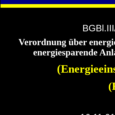
BGBl.II
Verordnung über energ
energiesparende An
(Energieei
(