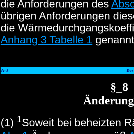
die Anforderungen des
Absc
übrigen Anforderungen diese
die Wärmedurchgangskoeffiz
Anhang 3 Tabelle 1
genannte
A-3
Bes
§_8
Änderung
1
(1)
Soweit bei beheizten