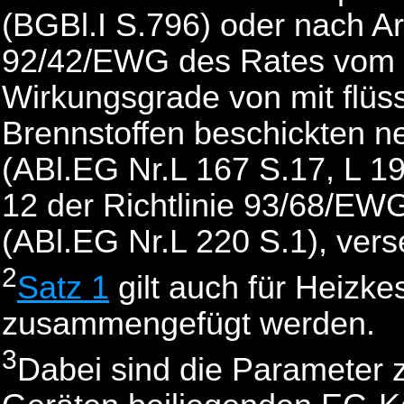
(BGBl.I S.796) oder nach Art
92/42/EWG des Rates vom 2
Wirkungsgrade von mit flüs
Brennstoffen beschickten 
(ABl.EG Nr.L 167 S.17, L 19
12 der Richtlinie 93/68/EW
(ABl.EG Nr.L 220 S.1), vers
2
Satz 1
gilt auch für Heizke
zusammengefügt werden.
3
Dabei sind die Parameter z