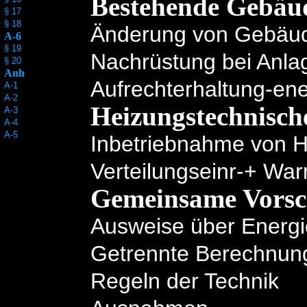
Bestehende Gebäu
§ 17
§ 18
Änderung von Gebäu
A-6
§ 19
Nachrüstung bei Anl
§ 20
Anh
Aufrechterhaltung-ene
A-1
A-2
Heizungstechnisch
A-3
A-4
A-5
Inbetriebnahme von H
Verteilungseinr-+ W
Gemeinsame Vorsc
Ausweise über Energ
Getrennte Berechnun
Regeln der Technik