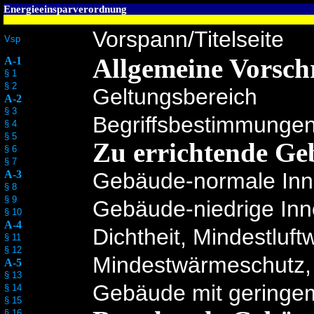
Energieeinsparverordnung
Vorspann/Titelseite
Vsp
Allgemeine Vorschr
A-1
§ 1
§ 2
Geltungsbereich
A-2
§ 3
Begriffsbestimmunge
§ 4
§ 5
Zu errichtende G
§ 6
§ 7
A-3
Gebäude-normale Inn
§ 8
§ 9
Gebäude-niedrige In
§ 10
A-4
Dichtheit, Mindestluft
§ 11
§ 12
Mindestwärmeschutz
A-5
§ 13
Gebäude mit geringe
§ 14
§ 15
§ 16