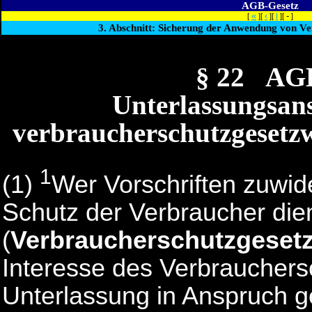
AGB-Gesetz
«
‹
-
[
][
][
I
][
]
3. Abschnitt: Sicherung der Anwendung von Ve
§ 22 AG
Unterlassungsan
verbraucherschutzgesetz
1
(1)
Wer Vorschriften zuwid
Schutz der Verbraucher die
(
Verbraucherschutzgeset
Interesse des Verbrauchers
Unterlassung in Anspruch