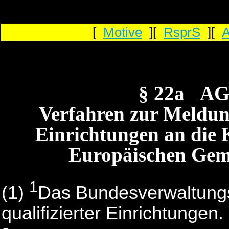
[
Motive
][
RsprS
][
§ 22a A
Verfahren zur Meldung
Einrichtungen an die
Europäischen Gem
1
(1)
Das Bundesverwaltungsa
qualifizierter Einrichtungen.