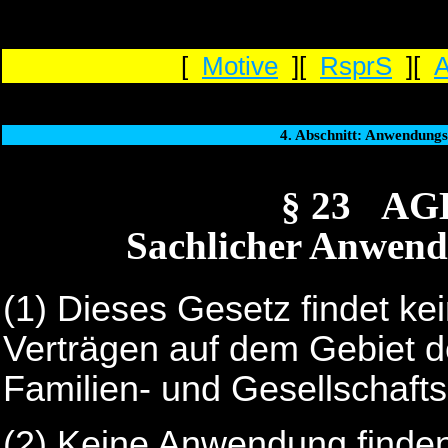
[
Motive
][
RsprS
][
4. Abschnitt: Anwendungs
§ 23 AG
Sachlicher Anwend
(1) Dieses Gesetz findet k
Verträgen auf dem Gebiet de
Familien- und Gesellschafts
(2) Keine Anwendung finden