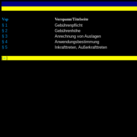
Vsp
Vorspann/Titelseite
§ 1
Gebührenpflicht
§ 2
Gebührenhöhe
§ 3
Anrechnung von Auslagen
§ 4
Anwendungsbestimmung
§ 5
Inkrafttreten, Außerkrafttreten
«
[
]