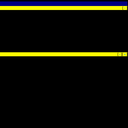
‹
[
]
›
»
[
][
]