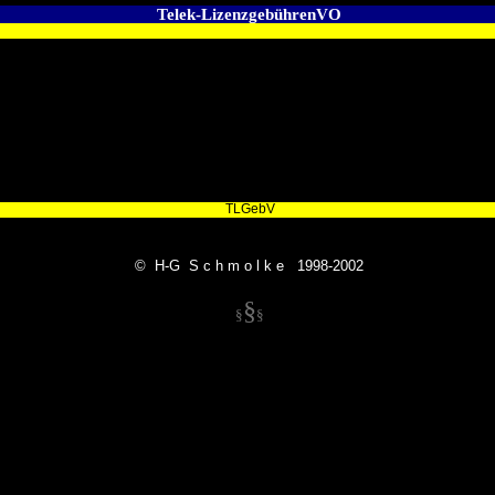
Telek-LizenzgebührenVO
TLGebV
© H-G S c h m o l k e 1998-2002
§
§
§