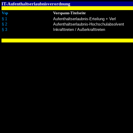
IT-Aufenthaltserlaubnisverordnung
Vsp
Vorspann-Titelseite
§ 1
Aufenthaltserlaubnis-Erteilung + Verl
§ 2
Aufenthaltserlaubnis-Hochschulabsolvent
§ 3
Inkrafttreten / Außerkrafttreten