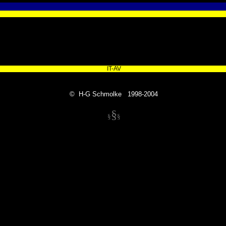
IT-AV
© H-G Schmolke 1998-2004
§
§
§