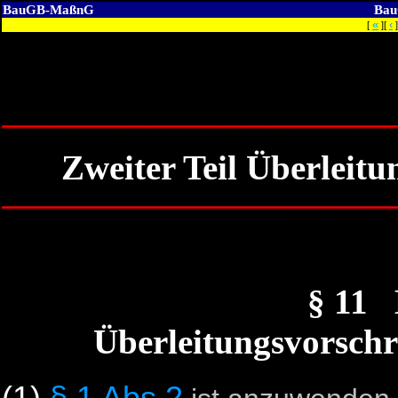
BauGB-MaßnG
Ba
«
‹
[
][
]
Zweiter Teil Überleitu
§ 11
Überleitungsvorschri