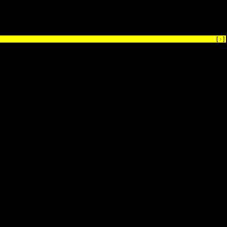
›
[
]