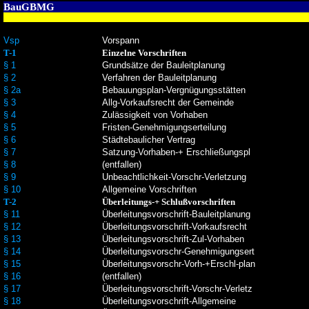
BauGBMG
Vsp
Vorspann
T-1
Einzelne Vorschriften
§ 1
Grundsätze der Bauleitplanung
§ 2
Verfahren der Bauleitplanung
§ 2a
Bebauungsplan-Vergnügungsstätten
§ 3
Allg-Vorkaufsrecht der Gemeinde
§ 4
Zulässigkeit von Vorhaben
§ 5
Fristen-Genehmigungserteilung
§ 6
Städtebaulicher Vertrag
§ 7
Satzung-Vorhaben-+ Erschließungspl
§ 8
(entfallen)
§ 9
Unbeachtlichkeit-Vorschr-Verletzung
§ 10
Allgemeine Vorschriften
T-2
Überleitungs-+ Schlußvorschriften
§ 11
Überleitungsvorschrift-Bauleitplanung
§ 12
Überleitungsvorschrift-Vorkaufsrecht
§ 13
Überleitungsvorschrift-Zul-Vorhaben
§ 14
Überleitungsvorschr-Genehmigungsert
§ 15
Überleitungsvorschr-Vorh-+Erschl-plan
§ 16
(entfallen)
§ 17
Überleitungsvorschrift-Vorschr-Verletz
§ 18
Überleitungsvorschrift-Allgemeine