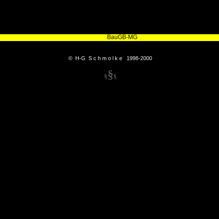
BauGB-MG
© H-G S c h m o l k e 1998-2000
§
§
§