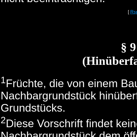
[
Rs
§ 
(Hinüberfa
1
Früchte, die von einem Ba
Nachbargrundstück hinüberfa
Grundstücks.
2
Diese Vorschrift findet k
Nachbargrundstück dem öffe