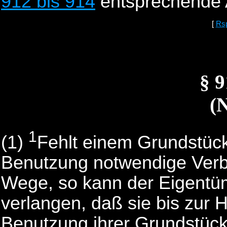
912 bis 914
entsprechende
[
Rs
§ 
(
1
(1)
Fehlt einem Grundstüc
Benutzung notwendige Verbi
Wege, so kann der Eigentü
verlangen, daß sie bis zur
Benutzung ihrer Grundstück