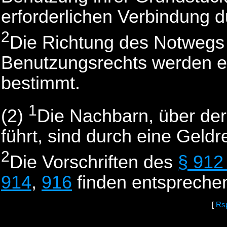
erforderlichen Verbindung d
2
Die Richtung des Notwegs
Benutzungsrechts werden erf
bestimmt.
1
(2)
Die Nachbarn, über de
führt, sind durch eine Geld
2
Die Vorschriften des
§ 912
914
,
916
finden entsprech
[
Rs