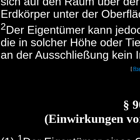
sich auf den Raum über der
Erdkörper unter der Oberflä
2
Der Eigentümer kann jedoc
die in solcher Höhe oder T
an der Ausschließung kein I
[
Rs
§ 
(Einwirkungen v
1