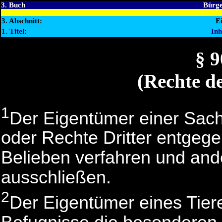
3. Buch
Bürge
3. Abschnitt:
Ei
1. Titel:
Inh
§ 
(Rechte d
1
Der Eigentümer einer Sach
oder Rechte Dritter entgeg
Belieben verfahren und and
ausschließen.
2
Der Eigentümer eines Tier