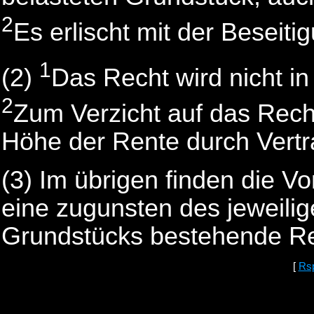
2
Es erlischt mit der Beseit
1
(2)
Das Recht wird nicht i
2
Zum Verzicht auf das Recht
Höhe der Rente durch Vertrag
(3) Im übrigen finden die V
eine zugunsten des jeweili
Grundstücks bestehende Rea
[
Rs